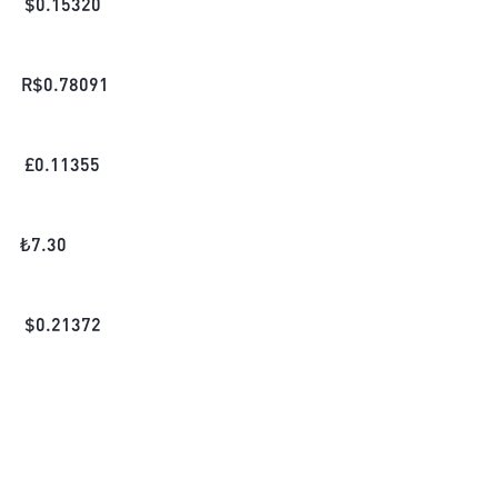
$
0.15320
R$
0.78091
£
0.11355
₺
7.30
$
0.21372