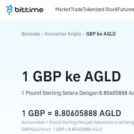
Market
Trade
Tokenized Stock
Future
Beranda
Konverter Kripto
GBP
ke
AGLD
1
GBP
ke
AGLD
1 Pound Sterling Setara Dengan 8.80605888 A
1
GBP
=
8.80605888
AGLD
Konversikan 1 Pound Sterling Menjadi Adventure Gold Denga
GBP
/
AGLD
Kurs
: 1
GBP
=
8.80605888
AGLD