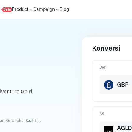
s
Product
Campaign
Blog
Beta
Konversi
Dari
GBP
dventure Gold.
Ke
n Kurs Tukar Saat Ini.
AGLD