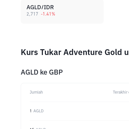
AGLD/IDR
2,717
-1.41
%
Kurs Tukar Adventure Gold 
AGLD
ke
GBP
Jumlah
Terakhir 
1
AGLD