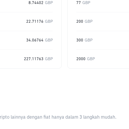
8.74402
GBP
77
GBP
22.71176
GBP
200
GBP
34.06764
GBP
300
GBP
227.11763
GBP
2000
GBP
ripto lainnya dengan fiat hanya dalam 3 langkah mudah.