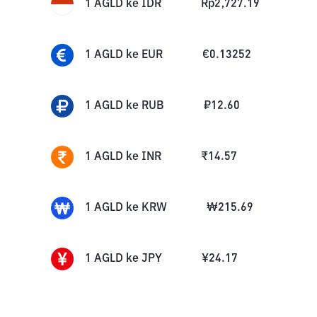
1
AGLD
ke
IDR
Rp
2,727.19
1
AGLD
ke
EUR
€
0.13252
1
AGLD
ke
RUB
₽
12.60
1
AGLD
ke
INR
₹
14.57
1
AGLD
ke
KRW
₩
215.69
1
AGLD
ke
JPY
¥
24.17