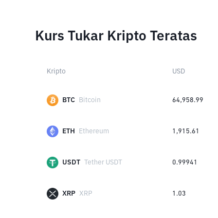
Kurs Tukar Kripto Teratas
Kripto
USD
BTC
Bitcoin
64,958.99
ETH
Ethereum
1,915.61
USDT
Tether USDT
0.99941
XRP
XRP
1.03