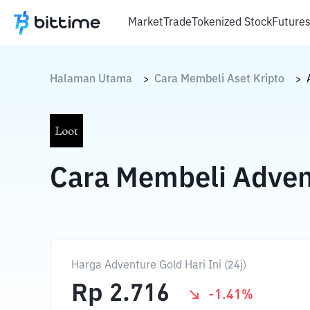
Market
Trade
Tokenized Stock
Future
Halaman Utama
Cara Membeli Aset Kripto
>
>
Cara Membeli Adven
Harga Adventure Gold Hari Ini (24j)
Rp
2.716
-1.41
%