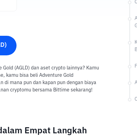
G
K
LD)
B
F
ure Gold (AGLD) dan aset crypto lainnya? Kamu
e, kamu bisa beli Adventure Gold
tan di mana pun dan kapan pun dengan biaya
A
lanan cryptomu bersama Bittime sekarang!
C
 dalam Empat Langkah