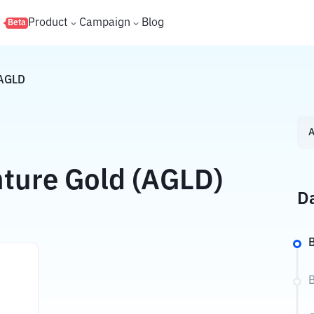
s
Product
Campaign
Blog
Beta
AGLD
A
ture Gold (AGLD)
Da
B