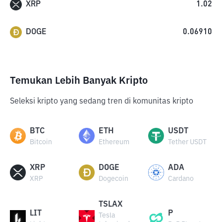
XRP
1.02
DOGE
0.06910
Temukan Lebih Banyak Kripto
Seleksi kripto yang sedang tren di komunitas kripto
BTC
ETH
USDT
Bitcoin
Ethereum
Tether USDT
XRP
DOGE
ADA
XRP
Dogecoin
Cardano
TSLAX
LIT
P
Tesla