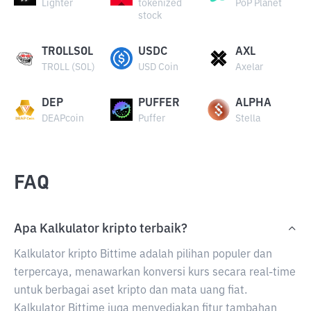
Lighter
tokenized
PoP Planet
stock
TROLLSOL
USDC
AXL
TROLL (SOL)
USD Coin
Axelar
DEP
PUFFER
ALPHA
DEAPcoin
Puffer
Stella
FAQ
Apa Kalkulator kripto terbaik?
Kalkulator kripto Bittime adalah pilihan populer dan
terpercaya, menawarkan konversi kurs secara real-time
untuk berbagai aset kripto dan mata uang fiat.
Kalkulator Bittime juga menyediakan fitur tambahan