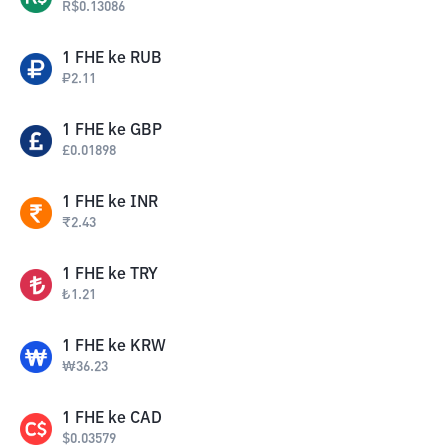
R$
0.13086
1
FHE
ke
RUB
₽
2.11
1
FHE
ke
GBP
£
0.01898
1
FHE
ke
INR
₹
2.43
1
FHE
ke
TRY
₺
1.21
1
FHE
ke
KRW
₩
36.23
1
FHE
ke
CAD
$
0.03579