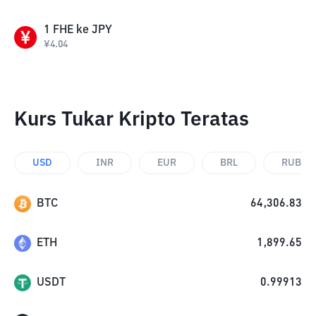
1
FHE
ke
JPY
¥
4.04
Kurs Tukar Kripto Teratas
USD
INR
EUR
BRL
RUB
BTC
64,306.83
ETH
1,899.65
USDT
0.99913