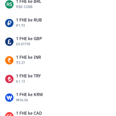
1
FHE
ke
BRL
R$
0.12308
1
FHE
ke
RUB
₽
1.93
1
FHE
ke
GBP
£
0.01778
1
FHE
ke
INR
₹
2.27
1
FHE
ke
TRY
₺
1.13
1
FHE
ke
KRW
₩
34.06
1
FHE
ke
CAD