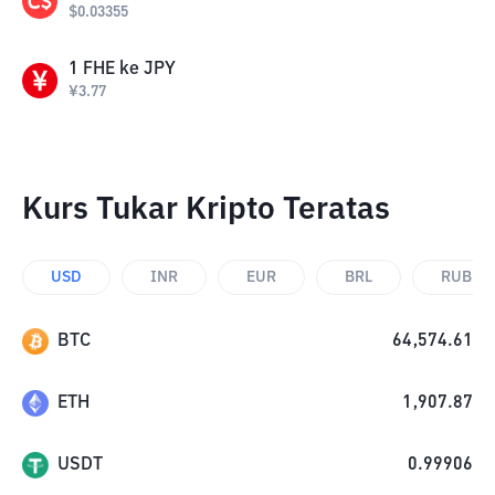
$
0.03355
1
FHE
ke
JPY
¥
3.77
Kurs Tukar Kripto Teratas
USD
INR
EUR
BRL
RUB
BTC
64,574.61
ETH
1,907.87
USDT
0.99906