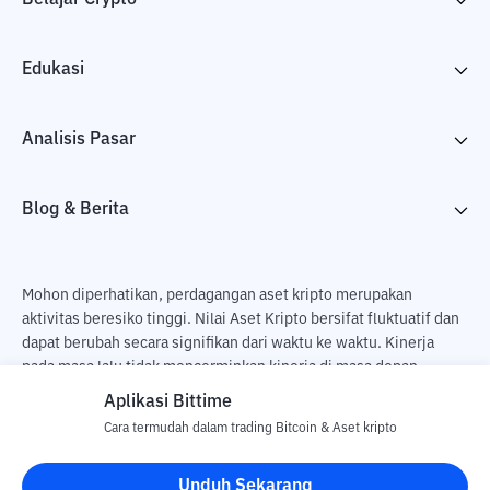
Edukasi
Analisis Pasar
Blog & Berita
Mohon diperhatikan, perdagangan aset kripto merupakan
aktivitas beresiko tinggi. Nilai Aset Kripto bersifat fluktuatif dan
dapat berubah secara signifikan dari waktu ke waktu. Kinerja
pada masa lalu tidak mencerminkan kinerja di masa depan.
Terdapat risiko kehilangan sebagai dampak dari membeli dan
Aplikasi Bittime
menjual aset kripto dan sepenuhnya keputusan independen dari
Cara termudah dalam trading Bitcoin & Aset kripto
pengguna. PT Utama Aset Digital Indonesia (Bittime) tidak
bertanggung jawab atas perubahan fluktuasi dari nilai tukar Aset
Unduh Sekarang
Kripto.