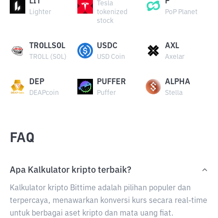
LIT
P
Tesla
Lighter
tokenized
PoP Planet
stock
TROLLSOL
USDC
AXL
TROLL (SOL)
USD Coin
Axelar
DEP
PUFFER
ALPHA
DEAPcoin
Puffer
Stella
FAQ
Apa Kalkulator kripto terbaik?
Kalkulator kripto Bittime adalah pilihan populer dan
terpercaya, menawarkan konversi kurs secara real-time
untuk berbagai aset kripto dan mata uang fiat.