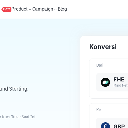
s
Product
Campaign
Blog
Beta
Konversi
Dari
FHE
Mind Net
nd Sterling.
Ke
Kurs Tukar Saat Ini.
GBP