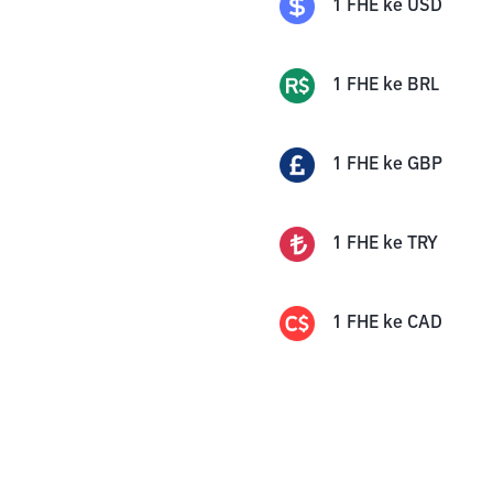
1
FHE
ke
USD
1
FHE
ke
BRL
1
FHE
ke
GBP
1
FHE
ke
TRY
1
FHE
ke
CAD