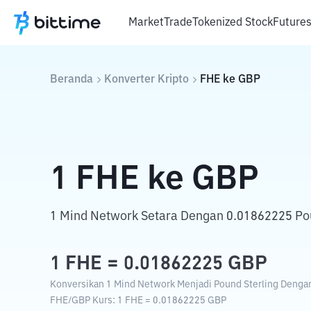
Market
Trade
Tokenized Stock
Future
Beranda
Konverter Kripto
FHE
ke
GBP
1
FHE
ke
GBP
1 Mind Network Setara Dengan 0.01862225 Pou
1
FHE
=
0.01862225
GBP
Konversikan 1 Mind Network Menjadi Pound Sterling Dengan 
FHE
/
GBP
Kurs
: 1
FHE
=
0.01862225
GBP