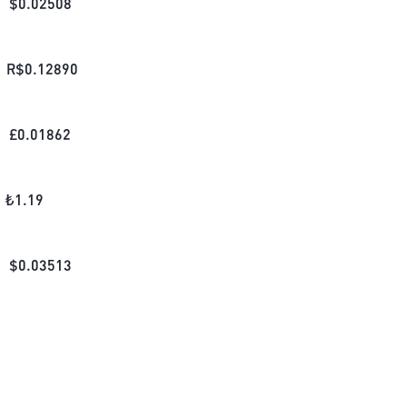
$
0.02508
R$
0.12890
£
0.01862
₺
1.19
$
0.03513