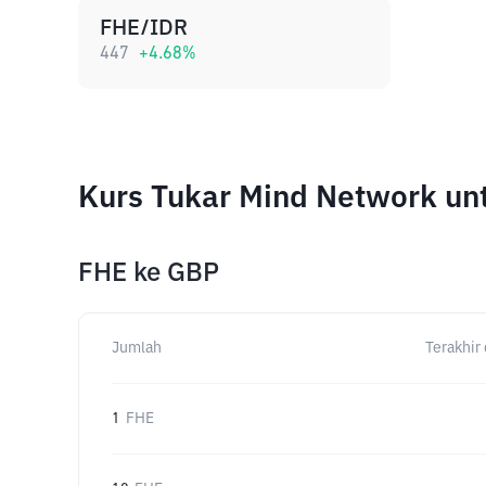
FHE/IDR
447
+
4.68
%
Kurs Tukar Mind Network un
FHE
ke
GBP
Jumlah
Terakhir 
1
FHE