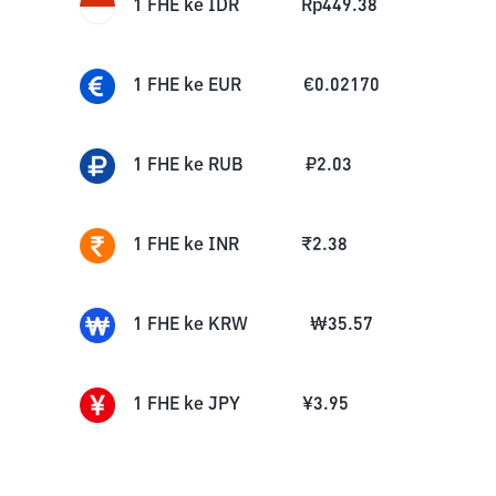
1
FHE
ke
IDR
Rp
449.38
1
FHE
ke
EUR
€
0.02170
1
FHE
ke
RUB
₽
2.03
1
FHE
ke
INR
₹
2.38
1
FHE
ke
KRW
₩
35.57
1
FHE
ke
JPY
¥
3.95