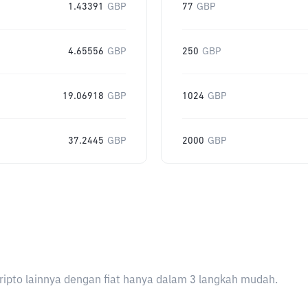
1.43391
GBP
77
GBP
4.65556
GBP
250
GBP
19.06918
GBP
1024
GBP
37.2445
GBP
2000
GBP
ripto lainnya dengan fiat hanya dalam 3 langkah mudah.