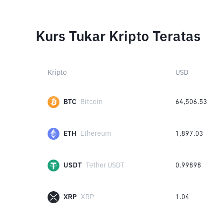
Kurs Tukar Kripto Teratas
Kripto
USD
BTC
Bitcoin
64,506.53
ETH
Ethereum
1,897.03
USDT
Tether USDT
0.99898
XRP
XRP
1.04