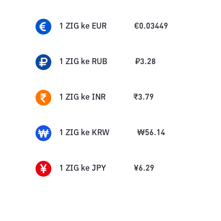
1
ZIG
ke
EUR
€
0.03449
1
ZIG
ke
RUB
₽
3.28
1
ZIG
ke
INR
₹
3.79
1
ZIG
ke
KRW
₩
56.14
1
ZIG
ke
JPY
¥
6.29