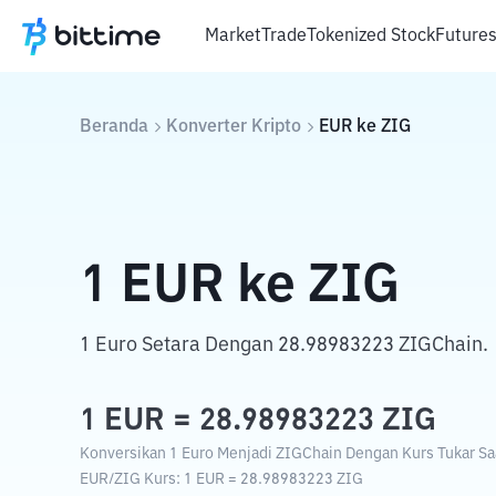
Market
Trade
Tokenized Stock
Future
Beranda
Konverter Kripto
EUR
ke
ZIG
1
EUR
ke
ZIG
1 Euro Setara Dengan 28.98983223 ZIGChain.
1
EUR
=
28.98983223
ZIG
Konversikan 1 Euro Menjadi ZIGChain Dengan Kurs Tukar Saa
EUR
/
ZIG
Kurs
: 1
EUR
=
28.98983223
ZIG