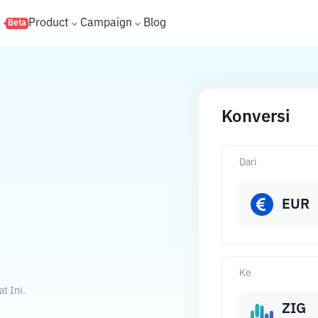
s
Product
Campaign
Blog
Beta
Konversi
Dari
EUR
Ke
t Ini.
ZIG