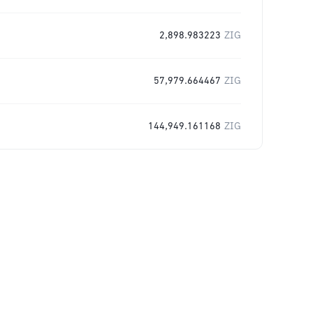
2,898.983223
ZIG
57,979.664467
ZIG
144,949.161168
ZIG