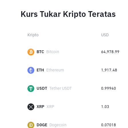
Kurs Tukar Kripto Teratas
Kripto
USD
BTC
Bitcoin
64,978.99
ETH
Ethereum
1,917.48
USDT
Tether USDT
0.99940
XRP
XRP
1.03
DOGE
Dogecoin
0.07018