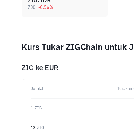
ZIG/IDR
708
-0.56
%
Kurs Tukar ZIGChain untuk 
ZIG
ke
EUR
Jumlah
Terakhir 
1
ZIG
12
ZIG