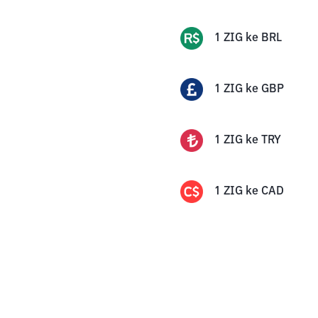
1
ZIG
ke
BRL
1
ZIG
ke
GBP
1
ZIG
ke
TRY
1
ZIG
ke
CAD