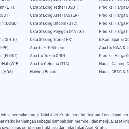
um (ETH)
Cara Staking Tether (USDT)
Prediksi Harga 
USDT)
Cara Staking Aster (ASTER)
Prediksi Harga S
in (DOGE)
Cara Staking Bitcoin (BTC)
Prediksi Harga 
Cara Staking Polygon (MATIC)
Prediksi Harga 
nu (SHIB)
Cara Staking Tron (TRX)
5 Koin Spatial 
PEPE)
Apa itu ETF Bitcoin
Apa Itu RWA & 
nu (FLOKI)
Apa Itu Token ORDI
Prediksi Harga 
fHat (WIF)
Apa Itu Celestia (TIA)
Narasi Gaming C
o (ADA)
Halving Bitcoin
Narasi CBDC & 
tas beresiko tinggi. Nilai Aset Kripto bersifat fluktuatif dan dapat ber
pat risiko kehilangan sebagai dampak dari membeli dan menjual aset k
jawab atas perubahan fluktuasi dari nilai tukar Aset Kripto.