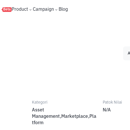
s
Product
Campaign
Blog
Beta
A
Kategori
Patok Nilai
Asset
N/A
Management,Marketplace,Pla
tform