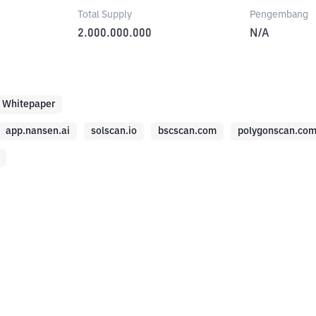
Total Supply
Pengembang
2.000.000.000
N/A
Whitepaper
app.nansen.ai
solscan.io
bscscan.com
polygonscan.co