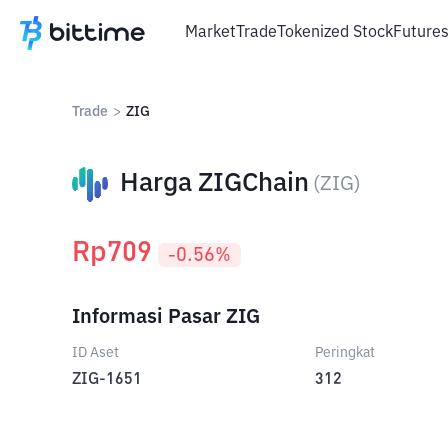
Market
Trade
Tokenized Stock
Future
Trade
>
ZIG
Harga ZIGChain
(
ZIG
)
Rp
709
-0.56
%
Informasi Pasar ZIG
ID Aset
Peringkat
ZIG-1651
312