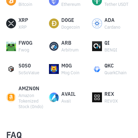
Bitcoin
Ethereum
Tether USDT
XRP
DOGE
ADA
XRP
Dogecoin
Cardano
FWOG
ARB
QI
Fwog
Arbitrum
BENQI
SOSO
MOG
QKC
SoSoValue
Mog Coin
QuarkChain
AMZNON
AVAIL
REX
Amazon
Tokenized
Avail
REVOX
Stock (Ondo)
FAQ