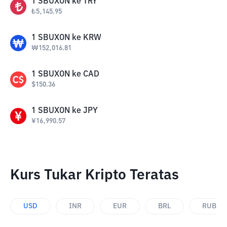
1
SBUXON
ke
TRY
₺
5,145.95
1
SBUXON
ke
KRW
₩
152,016.81
1
SBUXON
ke
CAD
$
150.36
1
SBUXON
ke
JPY
¥
16,990.57
Kurs Tukar Kripto Teratas
USD
INR
EUR
BRL
RUB