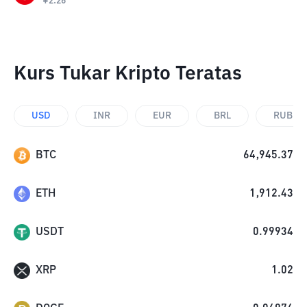
¥
2.26
Kurs Tukar Kripto Teratas
USD
INR
EUR
BRL
RUB
BTC
64,945.37
ETH
1,912.43
USDT
0.99934
XRP
1.02