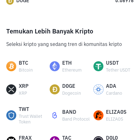
DOGE
0.06976
Temukan Lebih Banyak Kripto
Seleksi kripto yang sedang tren di komunitas kripto
BTC
ETH
USDT
Bitcoin
Ethereum
Tether USDT
XRP
DOGE
ADA
XRP
Dogecoin
Cardano
TWT
BAND
ELIZAOS
Trust Wallet
Band Protocol
ELIZAOS
Token
FRAX
TAC
DOLO