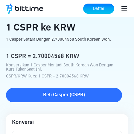
Beranda
Konverter Kripto
CSPR
ke
KRW
Daftar
1
CSPR
ke
KRW
1 Casper Setara Dengan 2.70004568 South Korean Won.
1
CSPR
=
2.70004568
KRW
Konversikan 1 Casper Menjadi South Korean Won Dengan
Kurs Tukar Saat Ini.
CSPR
/
KRW
Kurs
: 1
CSPR
=
2.70004568
KRW
Beli
Casper
(
CSPR
)
Konversi