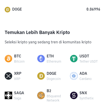
DOGE
0.06996
Temukan Lebih Banyak Kripto
Seleksi kripto yang sedang tren di komunitas kripto
BTC
ETH
USDT
Bitcoin
Ethereum
Tether USDT
XRP
DOGE
ADA
XRP
Dogecoin
Cardano
B2
SAGA
SNX
BSquared
Saga
Synthetix
Network