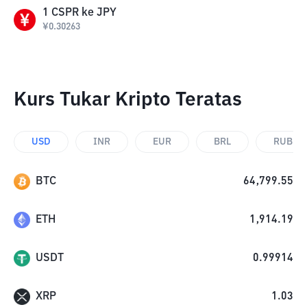
1
CSPR
ke
JPY
¥
0.30263
Kurs Tukar Kripto Teratas
USD
INR
EUR
BRL
RUB
BTC
64,799.55
ETH
1,914.19
USDT
0.99914
XRP
1.03