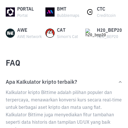
PORTAL
BMT
CTC
Portal
Bubblemaps
Creditcoin
AWE
CAT
H20_BEP20
AWE Network
Simon's Cat
H20_BEP20
FAQ
Apa Kalkulator kripto terbaik?
Kalkulator kripto Bittime adalah pilihan populer dan
terpercaya, menawarkan konversi kurs secara real-time
untuk berbagai aset kripto dan mata uang fiat.
Kalkulator Bittime juga menyediakan fitur tambahan
seperti data historis dan tampilan UI/UX yang baik