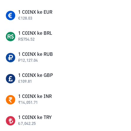
1
COINX
ke
EUR
€
128.03
1
COINX
ke
BRL
R$
754.52
1
COINX
ke
RUB
₽
12,127.04
1
COINX
ke
GBP
£
109.81
1
COINX
ke
INR
₹
14,051.71
1
COINX
ke
TRY
₺
7,042.25