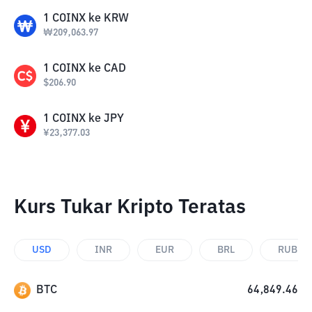
1
COINX
ke
KRW
₩
209,063.97
1
COINX
ke
CAD
$
206.90
1
COINX
ke
JPY
¥
23,377.03
Kurs Tukar Kripto Teratas
USD
INR
EUR
BRL
RUB
BTC
64,849.46