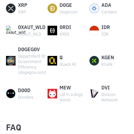
XRP
DOGE
ADA
XRP
Dogecoin
Cardano
OXAUT_WLD
ORDI
IDR
OXAUT_WLD
ORDI
IDR
DOGEGOV
Department Of
Q
KGEN
Government
Quack AI
KGeN
Efficiency
(dogegov.com)
MEW
DVI
DOOD
cat in a dogs
Dvision
Doodles
world
Network
FAQ