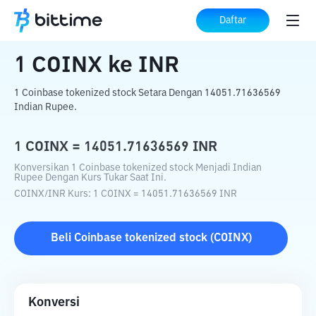
Beranda
Konverter Kripto
COINX
ke
INR
Daftar
1
COINX
ke
INR
1 Coinbase tokenized stock Setara Dengan 14051.71636569
Indian Rupee.
1
COINX
=
14051.71636569
INR
Konversikan 1 Coinbase tokenized stock Menjadi Indian
Rupee Dengan Kurs Tukar Saat Ini.
COINX
/
INR
Kurs
: 1
COINX
=
14051.71636569
INR
Beli
Coinbase tokenized stock
(
COINX
)
Konversi