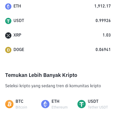
ETH
1,912.17
USDT
0.99926
XRP
1.03
DOGE
0.06941
Temukan Lebih Banyak Kripto
Seleksi kripto yang sedang tren di komunitas kripto
BTC
ETH
USDT
Bitcoin
Ethereum
Tether USDT