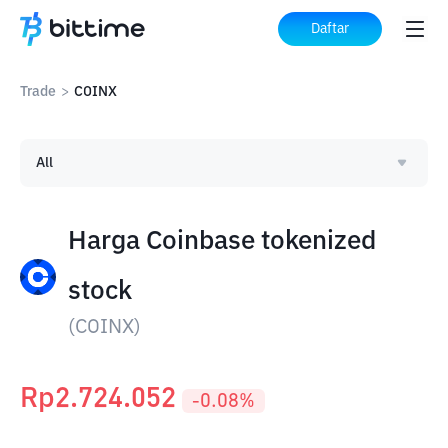
Daftar
Trade
>
COINX
All
Harga Coinbase tokenized
stock
(
COINX
)
Rp
2.724.052
-0.08
%