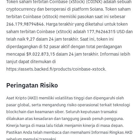
Token saham terbitan Coinbase (xStock) (COINX) adalah sebuah 
cryptocurrency dan beroperasi di platform Solana. Token saham 
terbitan Coinbase (xStock) memiliki pasokan saat ini sebesar 
266.179,98794846. Harga terakhir yang diketahui untuk token 
saham terbitan Coinbase (xStock) adalah 177,96266315 USD dan 
telah naik 9,27 dalam 24 jam terakhir. Saat ini, token ini 
diperdagangkan di 52 pasar aktif dengan total perdagangan 
mencapai $9.022.873,15 dalam 24 jam terakhir. Informasi lebih 
lanjut dapat ditemukan di 
https://assets.backed.fi/products/coinbase-xstock.
Peringatan Risiko
Aset Kripto (AKD) memiliki volatilitas tinggi dan dipengaruhi oleh
pasar global, serta mengandung risiko operasional terkait teknologi
blockchain dan keamanan siber. Seluruh keputusan transaksi
dilakukan atas kesadaran dan tanggung jawab penuh pengguna.
Kinerja harga di masa lalu tidak menjamin kinerja di masa depan.
Pastikan Anda telah membaca dan memahami Informasi Ringkas AKD
sebelum memulai transaksi.