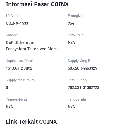
Informasi Pasar COINX
ID Aset
Peringkat
COINX-1533
954
Kategori
Patok Nilai
DeFi,Ethereum
N/A
Ecosystem,Tokenized Stock
Kapitalisasi Pasar
Supply Yang Beredar
151.884,2
Juta
58.628,64463325
Supply Maksimum
Total Supply
0
782.531,31382723
Pengembang
Tanggal rilis
N/A
N/A
Link Terkait COINX