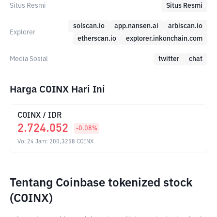
Situs Resmi
Situs Resmi
solscan.io
app.nansen.ai
arbiscan.io
Explorer
etherscan.io
explorer.inkonchain.com
Media Sosial
twitter
chat
Harga COINX Hari Ini
COINX
/
IDR
2.724.052
-0.08
%
Vol 24 Jam
:
200,3258
COINX
Tentang Coinbase tokenized stock
(COINX)