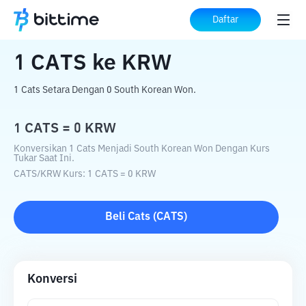
Beranda
Konverter Kripto
CATS
ke
KRW
Daftar
1
CATS
ke
KRW
1 Cats Setara Dengan 0 South Korean Won.
1
CATS
=
0
KRW
Konversikan 1 Cats Menjadi South Korean Won Dengan Kurs
Tukar Saat Ini.
CATS
/
KRW
Kurs
: 1
CATS
=
0
KRW
Beli
Cats
(
CATS
)
Konversi