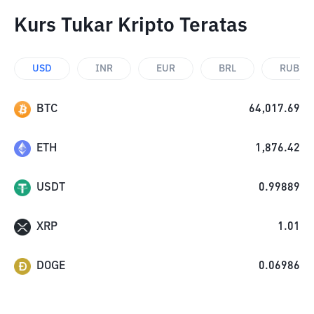
Kurs Tukar Kripto Teratas
USD
INR
EUR
BRL
RUB
BTC
64,017.69
ETH
1,876.42
USDT
0.99889
XRP
1.01
DOGE
0.06986