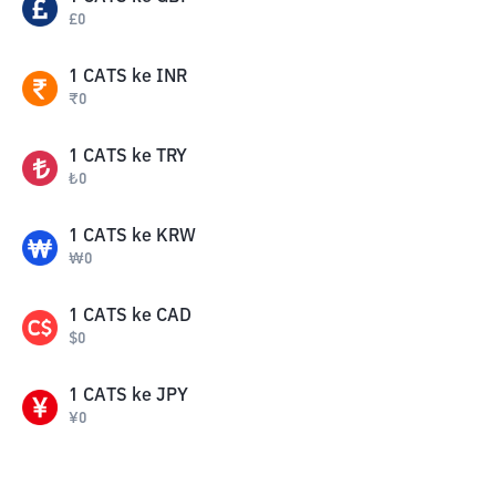
£
0
1
CATS
ke
INR
₹
0
1
CATS
ke
TRY
₺
0
1
CATS
ke
KRW
₩
0
1
CATS
ke
CAD
$
0
1
CATS
ke
JPY
¥
0