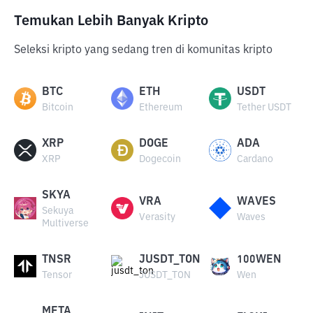
Temukan Lebih Banyak Kripto
Seleksi kripto yang sedang tren di komunitas kripto
BTC
ETH
USDT
Bitcoin
Ethereum
Tether USDT
XRP
DOGE
ADA
XRP
Dogecoin
Cardano
SKYA
VRA
WAVES
Sekuya
Verasity
Waves
Multiverse
TNSR
JUSDT_TON
100WEN
Tensor
JUSDT_TON
Wen
META