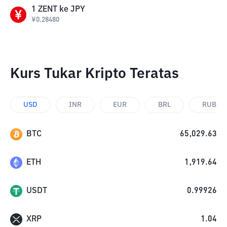
1
ZENT
ke
JPY
¥
0.28480
Kurs Tukar Kripto Teratas
USD
INR
EUR
BRL
RUB
BTC
65,029.63
ETH
1,919.64
USDT
0.99926
XRP
1.04