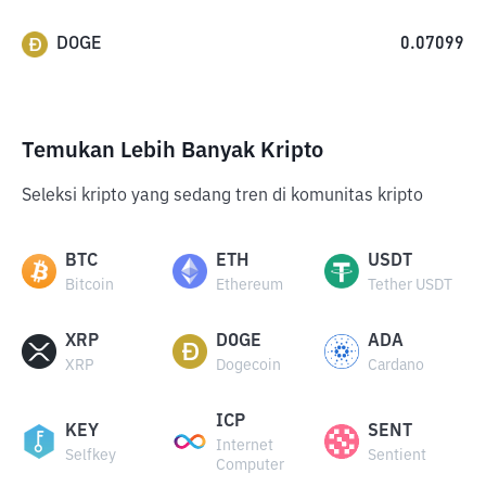
DOGE
0.07099
Temukan Lebih Banyak Kripto
Seleksi kripto yang sedang tren di komunitas kripto
BTC
ETH
USDT
Bitcoin
Ethereum
Tether USDT
XRP
DOGE
ADA
XRP
Dogecoin
Cardano
ICP
KEY
SENT
Internet
Selfkey
Sentient
Computer