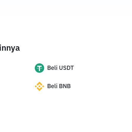
innya
Beli
USDT
Beli
BNB