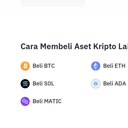
Cara Membeli Aset Kripto La
Beli
BTC
Beli
ETH
Beli
SOL
Beli
ADA
Beli
MATIC