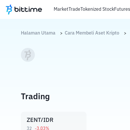
Market
Trade
Tokenized Stock
Future
Halaman Utama
Cara Membeli Aset Kripto
>
>
Trading
ZENT/IDR
32
-3.03
%