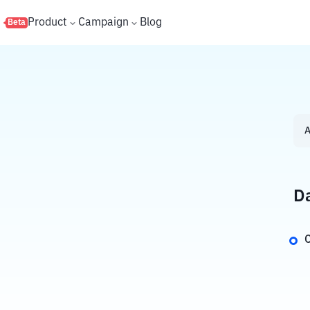
s
Product
Campaign
Blog
Beta
A
Da
C