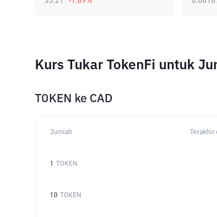
33.21
-1.89
%
0.0018
Kurs Tukar TokenFi untuk J
TOKEN
ke
CAD
Jumlah
Terakhir 
1
TOKEN
10
TOKEN