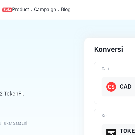
s
Product
Campaign
Blog
Beta
Konversi
Dari
CAD
2 TokenFi.
N
Ke
Tukar Saat Ini.
TOK