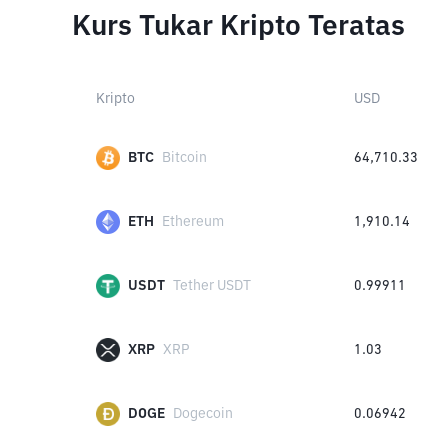
Kurs Tukar Kripto Teratas
Kripto
USD
BTC
Bitcoin
64,710.33
ETH
Ethereum
1,910.14
USDT
Tether USDT
0.99911
XRP
XRP
1.03
DOGE
Dogecoin
0.06942