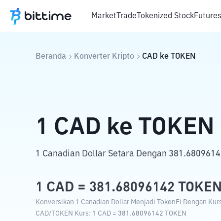
Market
Trade
Tokenized Stock
Future
Beranda
Konverter Kripto
CAD
ke
TOKEN
1
CAD
ke
TOKEN
1 Canadian Dollar Setara Dengan 381.6809614
1
CAD
=
381.68096142
TOKE
Konversikan 1 Canadian Dollar Menjadi TokenFi Dengan Kurs 
CAD
/
TOKEN
Kurs
: 1
CAD
=
381.68096142
TOKEN