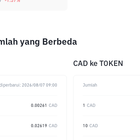
7
-1.57
%
umlah yang Berbeda
CAD
ke
TOKEN
diperbarui:
2026/08/07 09:00
Jumlah
0.00261
CAD
1
CAD
0.02619
CAD
10
CAD