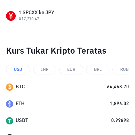
1
SPCXX
ke
JPY
¥
17,270.47
Kurs Tukar Kripto Teratas
USD
INR
EUR
BRL
RUB
BTC
64,468.70
ETH
1,896.02
USDT
0.99898