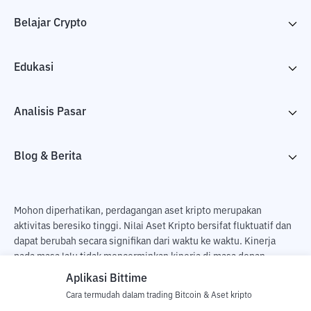
Belajar Crypto
Edukasi
Analisis Pasar
Blog & Berita
Mohon diperhatikan, perdagangan aset kripto merupakan
aktivitas beresiko tinggi. Nilai Aset Kripto bersifat fluktuatif dan
dapat berubah secara signifikan dari waktu ke waktu. Kinerja
pada masa lalu tidak mencerminkan kinerja di masa depan.
Terdapat risiko kehilangan sebagai dampak dari membeli dan
Aplikasi Bittime
menjual aset kripto dan sepenuhnya keputusan independen dari
Cara termudah dalam trading Bitcoin & Aset kripto
pengguna. PT Utama Aset Digital Indonesia (Bittime) tidak