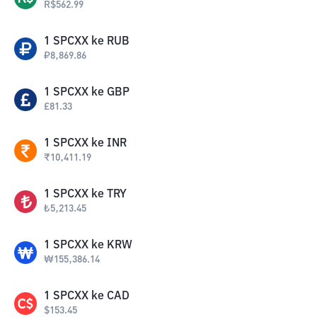
R$
562.99
1
SPCXX
ke
RUB
₽
8,869.86
1
SPCXX
ke
GBP
£
81.33
1
SPCXX
ke
INR
₹
10,411.19
1
SPCXX
ke
TRY
₺
5,213.45
1
SPCXX
ke
KRW
₩
155,386.14
1
SPCXX
ke
CAD
$
153.45