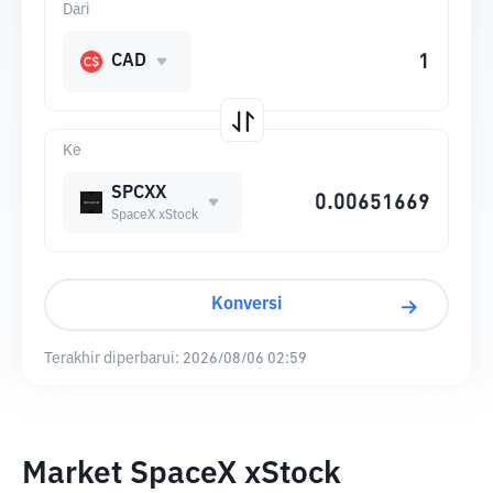
Dari
CAD
Ke
SPCXX
SpaceX xStock
Konversi
Terakhir diperbarui:
2026/08/06 02:59
Market SpaceX xStock