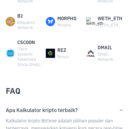
Network
Protocol
B2
MORPHO
WETH_ETH
BSquared
Morpho
WETH_ETH
Network
CSCOON
DMAIL
Cisco
REZ
Systems
Dmail
Renzo
Tokenized
Network
Stock (Ondo)
FAQ
Apa Kalkulator kripto terbaik?
Kalkulator kripto Bittime adalah pilihan populer dan
terpercaya, menawarkan konversi kurs secara real-time