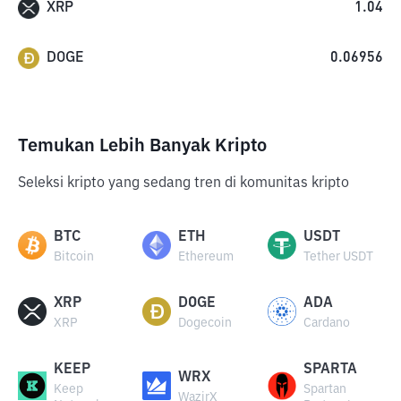
XRP
1.04
DOGE
0.06956
Temukan Lebih Banyak Kripto
Seleksi kripto yang sedang tren di komunitas kripto
BTC
ETH
USDT
Bitcoin
Ethereum
Tether USDT
XRP
DOGE
ADA
XRP
Dogecoin
Cardano
KEEP
SPARTA
WRX
Keep
Spartan
WazirX