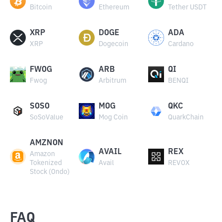
Bitcoin
Ethereum
Tether USDT
XRP
DOGE
ADA
XRP
Dogecoin
Cardano
FWOG
ARB
QI
Fwog
Arbitrum
BENQI
SOSO
MOG
QKC
SoSoValue
Mog Coin
QuarkChain
AMZNON
AVAIL
REX
Amazon
Tokenized
Avail
REVOX
Stock (Ondo)
FAQ