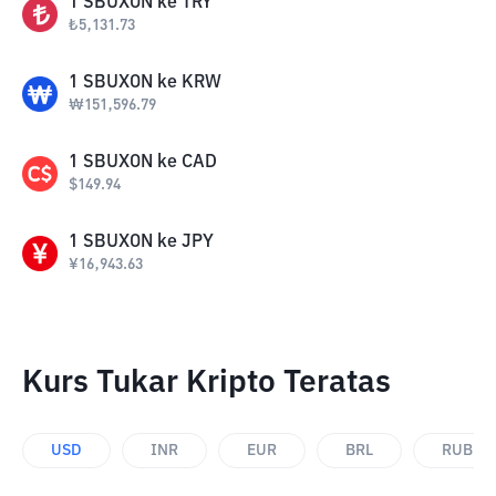
1
SBUXON
ke
TRY
₺
5,131.73
1
SBUXON
ke
KRW
₩
151,596.79
1
SBUXON
ke
CAD
$
149.94
1
SBUXON
ke
JPY
¥
16,943.63
Kurs Tukar Kripto Teratas
USD
INR
EUR
BRL
RUB