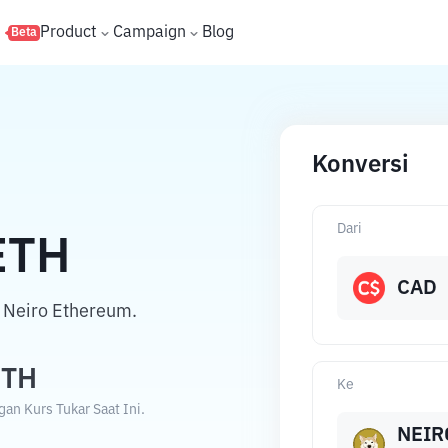
s
Product
Campaign
Blog
Beta
Konversi
Dari
ETH
CAD
 Neiro Ethereum.
ETH
Ke
an Kurs Tukar Saat Ini.
NEIR