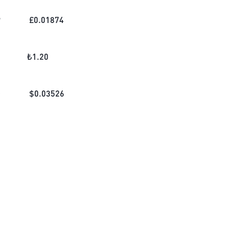
P
£
0.01874
₺
1.20
D
$
0.03526