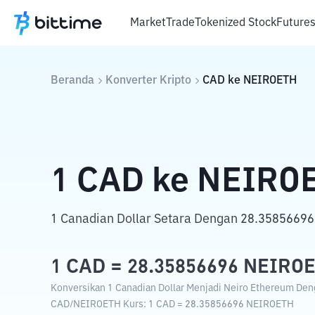
Market
Trade
Tokenized Stock
Future
Beranda
Konverter Kripto
CAD
ke
NEIROETH
1
CAD
ke
NEIRO
1 Canadian Dollar Setara Dengan 28.35856696
1
CAD
=
28.35856696
NEIRO
Konversikan 1 Canadian Dollar Menjadi Neiro Ethereum Deng
CAD
/
NEIROETH
Kurs
: 1
CAD
=
28.35856696
NEIROETH