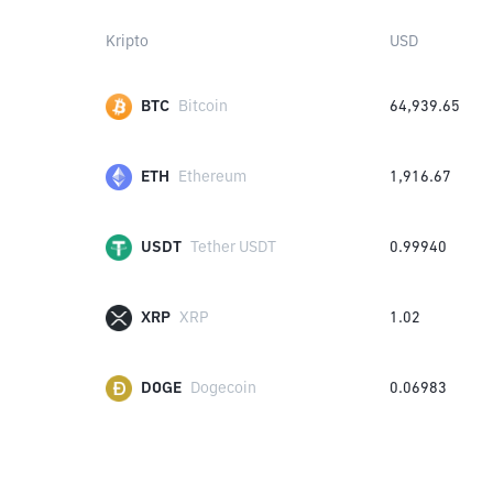
Kripto
USD
BTC
Bitcoin
64,939.65
ETH
Ethereum
1,916.67
USDT
Tether USDT
0.99940
XRP
XRP
1.02
DOGE
Dogecoin
0.06983