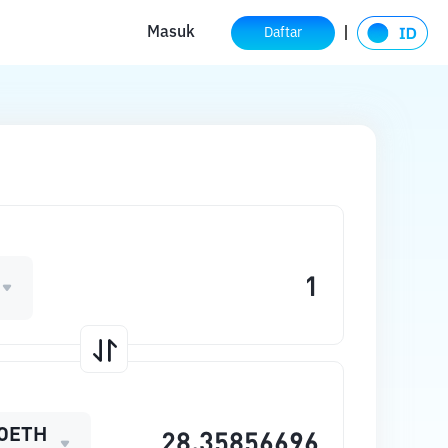
Masuk
Daftar
OETH