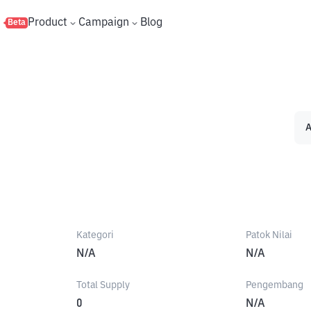
s
Product
Campaign
Blog
Beta
A
Kategori
Patok Nilai
N/A
N/A
Total Supply
Pengembang
0
N/A