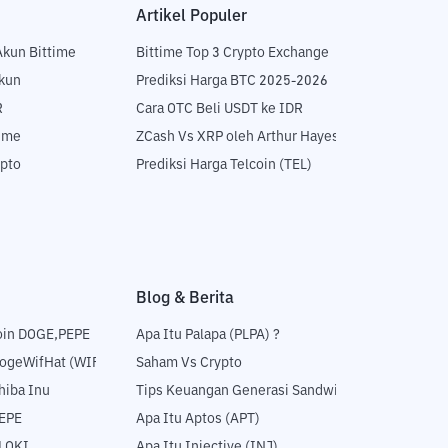
Artikel Populer
Akun Bittime
Bittime Top 3 Crypto Exchange
Akun
Prediksi Harga BTC 2025-2026
R
Cara OTC Beli USDT ke IDR
time
ZCash Vs XRP oleh Arthur Hayes
ypto
Prediksi Harga Telcoin (TEL)
Blog & Berita
oin DOGE,PEPE
Apa Itu Palapa (PLPA) ?
DogeWifHat (WIF)
Saham Vs Crypto
hiba Inu
Tips Keuangan Generasi Sandwich
PEPE
Apa Itu Aptos (APT)
FLOKI
Apa Itu Injective (INJ)