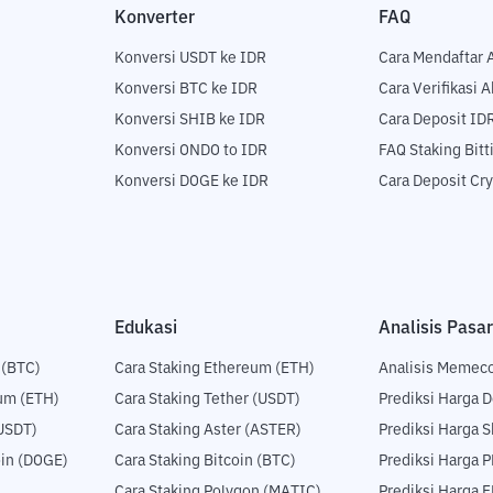
Konverter
FAQ
Konversi USDT ke IDR
Cara Mendaftar 
Konversi BTC ke IDR
Cara Verifikasi 
Konversi SHIB ke IDR
Cara Deposit ID
Konversi ONDO to IDR
FAQ Staking Bit
Konversi DOGE ke IDR
Cara Deposit Cr
Edukasi
Analisis Pasar
 (BTC)
Cara Staking Ethereum (ETH)
Analisis Memec
um (ETH)
Cara Staking Tether (USDT)
Prediksi Harga 
USDT)
Cara Staking Aster (ASTER)
Prediksi Harga S
in (DOGE)
Cara Staking Bitcoin (BTC)
Prediksi Harga 
Cara Staking Polygon (MATIC)
Prediksi Harga 