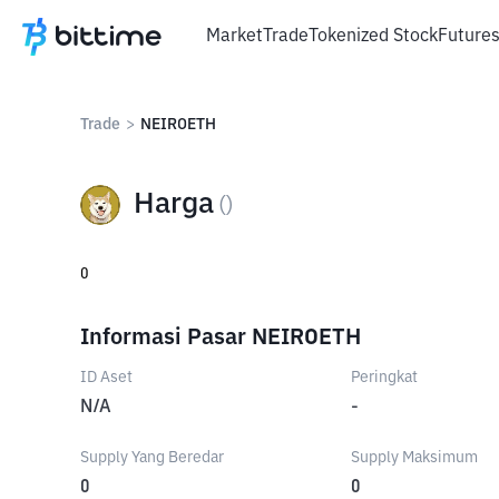
Market
Trade
Tokenized Stock
Future
Trade
>
NEIROETH
Harga
(
)
0
Informasi Pasar NEIROETH
ID Aset
Peringkat
N/A
-
Supply Yang Beredar
Supply Maksimum
0
0