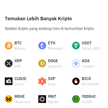
Temukan Lebih Banyak Kripto
Seleksi kripto yang sedang tren di komunitas kripto
BTC
ETH
USDT
Bitcoin
Ethereum
Tether USDT
XRP
DOGE
ADA
XRP
Dogecoin
Cardano
CLOUD
SXP
BICO
Cloud
Solar
BICONOMY
MOVE
MNT
YOOSHI
Movement
Mantle
YooShi