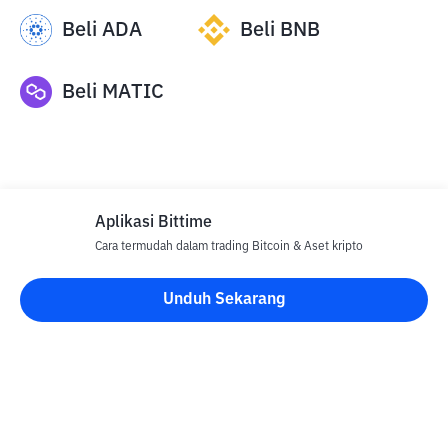
Beli
ADA
Beli
BNB
Beli
MATIC
Aplikasi Bittime
Cara termudah dalam trading Bitcoin & Aset kripto
Disclaimer
Unduh Sekarang
Semua Artikel pada website ini hanya bersifat informasi dan
bukan merupakan nasihat, rekomendasi, tawaran atau ajakan
untuk menjual dan membeli aset kripto apapun. Perdagangan
aset kripto merupakan aktivitas berisiko tinggi. Harga aset kripto
bersifat fluktuatif, dimana harga dapat berubah secara signifikan
dari waktu ke waktu. Bittime tidak bertanggung jawab atas