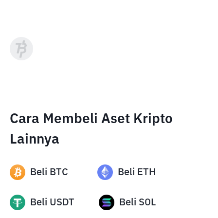
Cara Membeli Aset Kripto
Lainnya
Beli
BTC
Beli
ETH
Beli
USDT
Beli
SOL