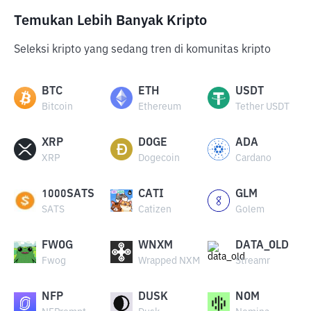
Temukan Lebih Banyak Kripto
Seleksi kripto yang sedang tren di komunitas kripto
BTC
ETH
USDT
Bitcoin
Ethereum
Tether USDT
XRP
DOGE
ADA
XRP
Dogecoin
Cardano
1000SATS
CATI
GLM
SATS
Catizen
Golem
FWOG
WNXM
DATA_OLD
Fwog
Wrapped NXM
Streamr
NFP
DUSK
NOM