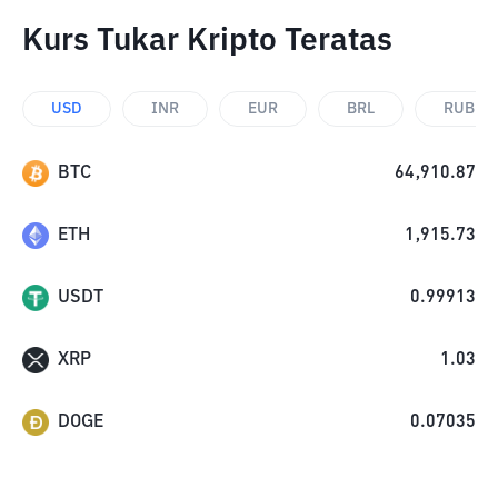
Kurs Tukar Kripto Teratas
USD
INR
EUR
BRL
RUB
BTC
64,910.87
ETH
1,915.73
USDT
0.99913
XRP
1.03
DOGE
0.07035