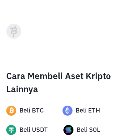
Cara Membeli Aset Kripto
Lainnya
Beli
BTC
Beli
ETH
Beli
USDT
Beli
SOL