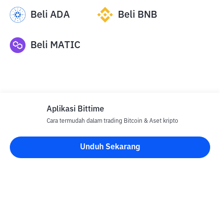
Beli
ADA
Beli
BNB
Beli
MATIC
Aplikasi Bittime
Cara termudah dalam trading Bitcoin & Aset kripto
Disclaimer
Unduh Sekarang
Semua Artikel pada website ini hanya bersifat informasi dan
bukan merupakan nasihat, rekomendasi, tawaran atau ajakan
untuk menjual dan membeli aset kripto apapun. Perdagangan
aset kripto merupakan aktivitas berisiko tinggi. Harga aset kripto
bersifat fluktuatif, dimana harga dapat berubah secara signifikan
dari waktu ke waktu. Bittime tidak bertanggung jawab atas