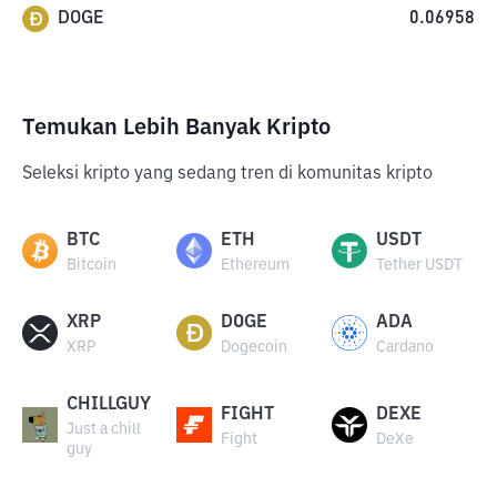
DOGE
0.06958
Temukan Lebih Banyak Kripto
Seleksi kripto yang sedang tren di komunitas kripto
BTC
ETH
USDT
Bitcoin
Ethereum
Tether USDT
XRP
DOGE
ADA
XRP
Dogecoin
Cardano
CHILLGUY
FIGHT
DEXE
Just a chill
Fight
DeXe
guy