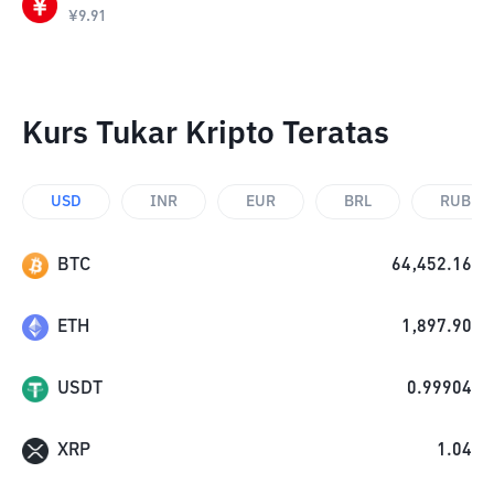
¥
9.91
Kurs Tukar Kripto Teratas
USD
INR
EUR
BRL
RUB
BTC
64,452.16
ETH
1,897.90
USDT
0.99904
XRP
1.04