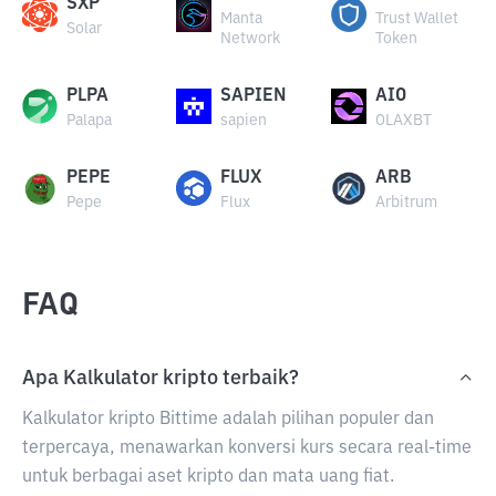
SXP
Manta
Trust Wallet
Solar
Network
Token
PLPA
SAPIEN
AIO
Palapa
sapien
OLAXBT
PEPE
FLUX
ARB
Pepe
Flux
Arbitrum
FAQ
Apa Kalkulator kripto terbaik?
Kalkulator kripto Bittime adalah pilihan populer dan
terpercaya, menawarkan konversi kurs secara real-time
untuk berbagai aset kripto dan mata uang fiat.