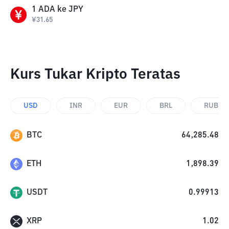
1
ADA
ke
JPY
¥
31.65
Kurs Tukar Kripto Teratas
USD
INR
EUR
BRL
RUB
BTC
64,285.48
ETH
1,898.39
USDT
0.99913
XRP
1.02