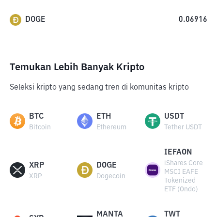
DOGE
0.06916
Temukan Lebih Banyak Kripto
Seleksi kripto yang sedang tren di komunitas kripto
BTC
ETH
USDT
Bitcoin
Ethereum
Tether USDT
IEFAON
iShares Core
XRP
DOGE
MSCI EAFE
XRP
Dogecoin
Tokenized
ETF (Ondo)
MANTA
TWT