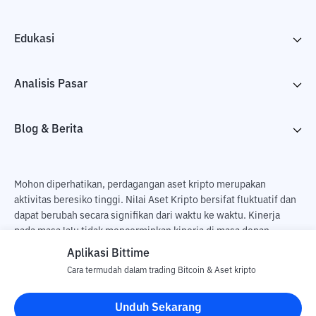
Edukasi
Analisis Pasar
Blog & Berita
Mohon diperhatikan, perdagangan aset kripto merupakan
aktivitas beresiko tinggi. Nilai Aset Kripto bersifat fluktuatif dan
dapat berubah secara signifikan dari waktu ke waktu. Kinerja
pada masa lalu tidak mencerminkan kinerja di masa depan.
Terdapat risiko kehilangan sebagai dampak dari membeli dan
Aplikasi Bittime
menjual aset kripto dan sepenuhnya keputusan independen dari
Cara termudah dalam trading Bitcoin & Aset kripto
pengguna. PT Utama Aset Digital Indonesia (Bittime) tidak
bertanggung jawab atas perubahan fluktuasi dari nilai tukar Aset
Unduh Sekarang
Kripto.