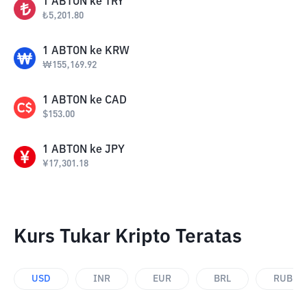
1
ABTON
ke
TRY
₺
5,201.80
1
ABTON
ke
KRW
₩
155,169.92
1
ABTON
ke
CAD
$
153.00
1
ABTON
ke
JPY
¥
17,301.18
Kurs Tukar Kripto Teratas
USD
INR
EUR
BRL
RUB