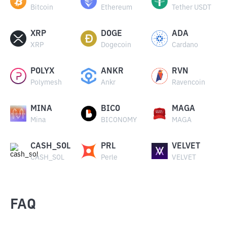
Bitcoin
Ethereum
Tether USDT
XRP
DOGE
ADA
XRP
Dogecoin
Cardano
POLYX
ANKR
RVN
Polymesh
Ankr
Ravencoin
MINA
BICO
MAGA
Mina
BICONOMY
MAGA
CASH_SOL
PRL
VELVET
CASH_SOL
Perle
VELVET
FAQ