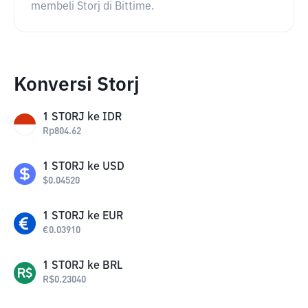
membeli Storj di Bittime.
Konversi Storj
1
STORJ
ke
IDR
Rp
804.62
1
STORJ
ke
USD
$
0.04520
1
STORJ
ke
EUR
€
0.03910
1
STORJ
ke
BRL
R$
0.23040