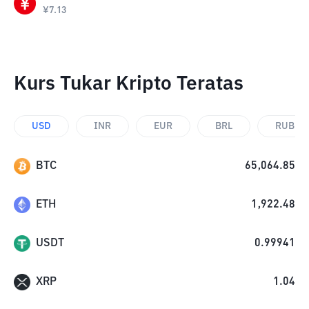
¥
7.13
Kurs Tukar Kripto Teratas
USD
INR
EUR
BRL
RUB
BTC
65,064.85
ETH
1,922.48
USDT
0.99941
XRP
1.04