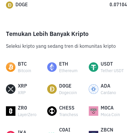
DOGE
0.07104
Temukan Lebih Banyak Kripto
Seleksi kripto yang sedang tren di komunitas kripto
BTC
ETH
USDT
Bitcoin
Ethereum
Tether USDT
XRP
DOGE
ADA
XRP
Dogecoin
Cardano
ZRO
CHESS
MOCA
LayerZero
Tranchess
Moca Coin
COAI
ZBCN