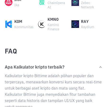
IKA
ChainOpera
Zebec
Ika
AI
Network
KMNO
KOM
RAY
Kamino
Kommunitas
Raydium
Finance
FAQ
Apa Kalkulator kripto terbaik?
Kalkulator kripto Bittime adalah pilihan populer dan
terpercaya, menawarkan konversi kurs secara real-time
untuk berbagai aset kripto dan mata uang fiat.
Kalkulator Bittime juga menyediakan fitur tambahan
seperti data historis dan tampilan UI/UX yang baik