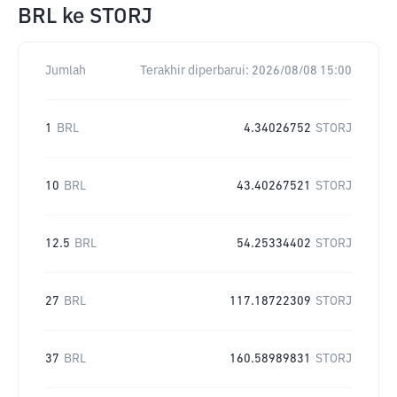
BRL
ke
STORJ
Jumlah
Terakhir diperbarui:
2026/08/08 15:00
1
BRL
4.34026752
STORJ
10
BRL
43.40267521
STORJ
12.5
BRL
54.25334402
STORJ
27
BRL
117.18722309
STORJ
37
BRL
160.58989831
STORJ