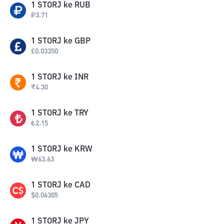
1
STORJ
ke
RUB
₽
3.71
1
STORJ
ke
GBP
£
0.03350
1
STORJ
ke
INR
₹
4.30
1
STORJ
ke
TRY
₺
2.15
1
STORJ
ke
KRW
₩
63.63
1
STORJ
ke
CAD
$
0.06305
1
STORJ
ke
JPY