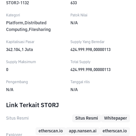
STORJ-1132
633
Kategori
Patok Nilai
Platform,Distributed
N/A
Computing,Filesharing
Kapitalisasi Pasar
Supply Yang Beredar
342.104,1
Juta
424.999.998,00000113
Supply Maksimum
Total Supply
0
424.999.998,00000113
Pengembang
Tanggal rilis
N/A
N/A
Link Terkait STORJ
Situs Resmi
Situs Resmi
Whitepaper
etherscan.io
app.nansen.ai
etherscan.io
Explorer