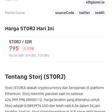
ethplorer.io
Media Sosial
sourceCode
twitter
reddit
Harga STORJ Hari Ini
STORJ
/
IDR
795
-1.11
%
Vol 24 Jam
:
674.051,7
STORJ
Tentang Storj (STORJ)
Storj (STORJ) adalah cryptocurrency dan beroperasi di platform 
Ethereum. Storj memiliki pasokan saat ini sebesar 
424.999.998,00000112. Harga terakhir yang diketahui untuk 
Storj adalah 0,0893974 USD dan telah naik 0,56 dalam 24 jam 