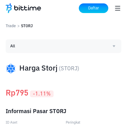
Daftar
Trade
>
STORJ
All
Harga Storj
(
STORJ
)
Rp
795
-1.11
%
Informasi Pasar STORJ
ID Aset
Peringkat