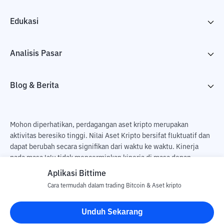
Edukasi
Analisis Pasar
Blog & Berita
Mohon diperhatikan, perdagangan aset kripto merupakan
aktivitas beresiko tinggi. Nilai Aset Kripto bersifat fluktuatif dan
dapat berubah secara signifikan dari waktu ke waktu. Kinerja
pada masa lalu tidak mencerminkan kinerja di masa depan.
Terdapat risiko kehilangan sebagai dampak dari membeli dan
Aplikasi Bittime
menjual aset kripto dan sepenuhnya keputusan independen dari
Cara termudah dalam trading Bitcoin & Aset kripto
pengguna. PT Utama Aset Digital Indonesia (Bittime) tidak
bertanggung jawab atas perubahan fluktuasi dari nilai tukar Aset
Unduh Sekarang
Kripto.