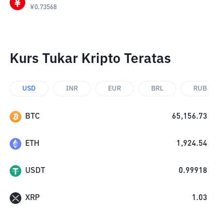
¥
0.73568
Kurs Tukar Kripto Teratas
USD
INR
EUR
BRL
RUB
BTC
65,156.73
ETH
1,924.54
USDT
0.99918
XRP
1.03