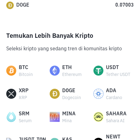
DOGE
0.07003
Temukan Lebih Banyak Kripto
Seleksi kripto yang sedang tren di komunitas kripto
BTC
ETH
USDT
Bitcoin
Ethereum
Tether USDT
XRP
DOGE
ADA
XRP
Dogecoin
Cardano
SRM
MINA
SAHARA
Serum
Mina
Sahara AI
NEWT