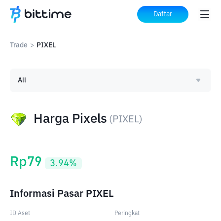
Daftar
Trade
>
PIXEL
All
Harga Pixels
(
PIXEL
)
Rp
79
3.94
%
Informasi Pasar PIXEL
ID Aset
Peringkat