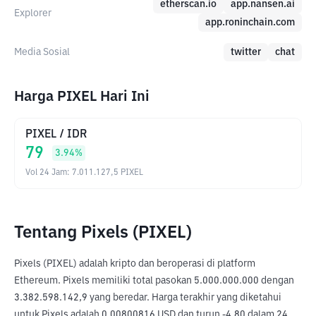
etherscan.io
app.nansen.ai
Explorer
app.roninchain.com
Media Sosial
twitter
chat
Harga PIXEL Hari Ini
PIXEL
/
IDR
79
3.94
%
Vol 24 Jam
:
7.011.127,5
PIXEL
Tentang Pixels (PIXEL)
Pixels (PIXEL) adalah kripto dan beroperasi di platform 
Ethereum. Pixels memiliki total pasokan 5.000.000.000 dengan 
3.382.598.142,9 yang beredar. Harga terakhir yang diketahui 
untuk Pixels adalah 0,00800816 USD dan turun -4,80 dalam 24 