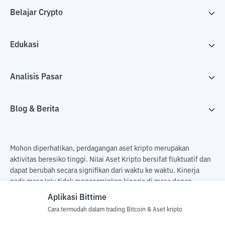
Belajar Crypto
Edukasi
Analisis Pasar
Blog & Berita
Mohon diperhatikan, perdagangan aset kripto merupakan
aktivitas beresiko tinggi. Nilai Aset Kripto bersifat fluktuatif dan
dapat berubah secara signifikan dari waktu ke waktu. Kinerja
pada masa lalu tidak mencerminkan kinerja di masa depan.
Terdapat risiko kehilangan sebagai dampak dari membeli dan
Aplikasi Bittime
menjual aset kripto dan sepenuhnya keputusan independen dari
Cara termudah dalam trading Bitcoin & Aset kripto
pengguna. PT Utama Aset Digital Indonesia (Bittime) tidak