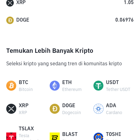
XRP
1.05
DOGE
0.06976
Temukan Lebih Banyak Kripto
Seleksi kripto yang sedang tren di komunitas kripto
BTC
ETH
USDT
Bitcoin
Ethereum
Tether USDT
XRP
DOGE
ADA
XRP
Dogecoin
Cardano
TSLAX
BLAST
TOSHI
Tesla