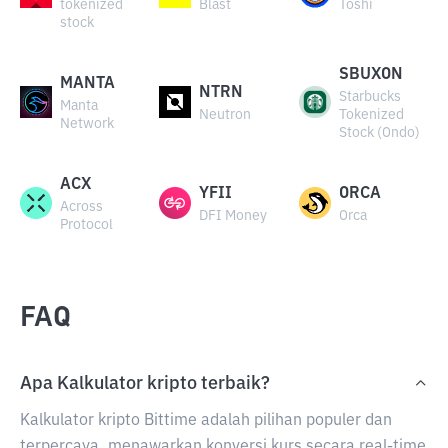
tokenized
Blast
Toshi
stock
SBUXON
MANTA
NTRN
Starbucks
Manta
Neutron
Tokenized
Network
Stock (Ondo)
ACX
YFII
ORCA
Across
DFI Money
Orca
Protocol
FAQ
Apa Kalkulator kripto terbaik?
Kalkulator kripto Bittime adalah pilihan populer dan
terpercaya, menawarkan konversi kurs secara real-time