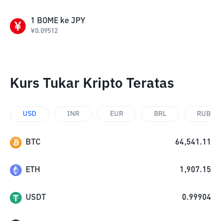
1
BOME
ke
JPY
¥
0.09512
Kurs Tukar Kripto Teratas
USD
INR
EUR
BRL
RUB
BTC
64,541.11
ETH
1,907.15
USDT
0.99904