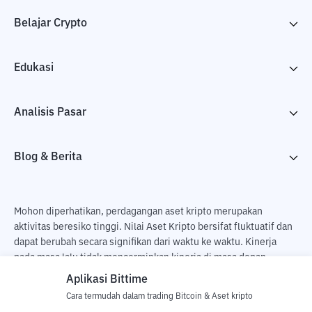
Belajar Crypto
Edukasi
Analisis Pasar
Blog & Berita
Mohon diperhatikan, perdagangan aset kripto merupakan
aktivitas beresiko tinggi. Nilai Aset Kripto bersifat fluktuatif dan
dapat berubah secara signifikan dari waktu ke waktu. Kinerja
pada masa lalu tidak mencerminkan kinerja di masa depan.
Terdapat risiko kehilangan sebagai dampak dari membeli dan
Aplikasi Bittime
menjual aset kripto dan sepenuhnya keputusan independen dari
Cara termudah dalam trading Bitcoin & Aset kripto
pengguna. PT Utama Aset Digital Indonesia (Bittime) tidak