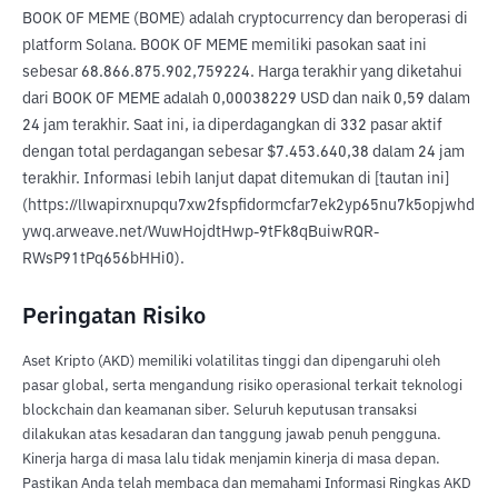
BOOK OF MEME (BOME) adalah cryptocurrency dan beroperasi di 
platform Solana. BOOK OF MEME memiliki pasokan saat ini 
sebesar 68.866.875.902,759224. Harga terakhir yang diketahui 
dari BOOK OF MEME adalah 0,00038229 USD dan naik 0,59 dalam 
24 jam terakhir. Saat ini, ia diperdagangkan di 332 pasar aktif 
dengan total perdagangan sebesar $7.453.640,38 dalam 24 jam 
terakhir. Informasi lebih lanjut dapat ditemukan di [tautan ini]
(https://llwapirxnupqu7xw2fspfidormcfar7ek2yp65nu7k5opjwhd
ywq.arweave.net/WuwHojdtHwp-9tFk8qBuiwRQR-
RWsP91tPq656bHHi0).
Peringatan Risiko
Aset Kripto (AKD) memiliki volatilitas tinggi dan dipengaruhi oleh
pasar global, serta mengandung risiko operasional terkait teknologi
blockchain dan keamanan siber. Seluruh keputusan transaksi
dilakukan atas kesadaran dan tanggung jawab penuh pengguna.
Kinerja harga di masa lalu tidak menjamin kinerja di masa depan.
Pastikan Anda telah membaca dan memahami Informasi Ringkas AKD