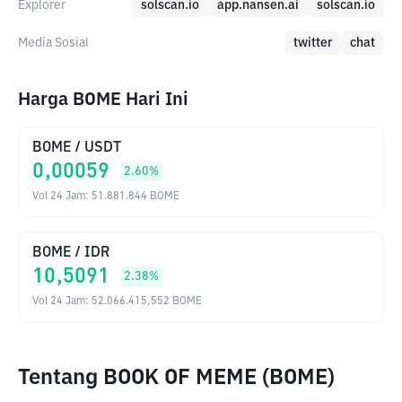
Explorer
solscan.io
app.nansen.ai
solscan.io
Media Sosial
twitter
chat
Harga BOME Hari Ini
BOME
/
USDT
0,00059
2.60
%
Vol 24 Jam
:
51.881.844
BOME
BOME
/
IDR
10,5091
2.38
%
Vol 24 Jam
:
52.066.415,552
BOME
Tentang BOOK OF MEME (BOME)