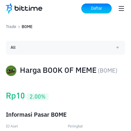
Daftar
Trade
>
BOME
All
Harga BOOK OF MEME
(
BOME
)
Rp
10
2.00
%
Informasi Pasar BOME
ID Aset
Peringkat