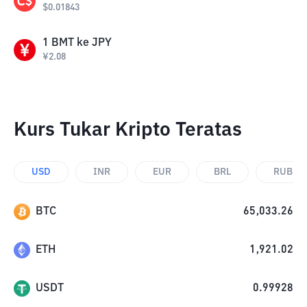
$
0.01843
1
BMT
ke
JPY
¥
2.08
Kurs Tukar Kripto Teratas
USD
INR
EUR
BRL
RUB
BTC
65,033.26
ETH
1,921.02
USDT
0.99928