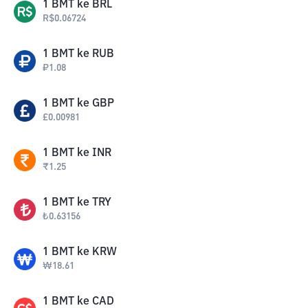
1
BMT
ke
BRL
R$
0.06724
1
BMT
ke
RUB
₽
1.08
1
BMT
ke
GBP
£
0.00981
1
BMT
ke
INR
₹
1.25
1
BMT
ke
TRY
₺
0.63156
1
BMT
ke
KRW
₩
18.61
1
BMT
ke
CAD