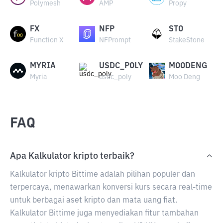
Polymesh
AMP
Propy
FX
NFP
STO
Function X
NFPrompt
StakeStone
MYRIA
USDC_POLY
MOODENG
Myria
usdc_poly
Moo Deng
FAQ
Apa Kalkulator kripto terbaik?
Kalkulator kripto Bittime adalah pilihan populer dan
terpercaya, menawarkan konversi kurs secara real-time
untuk berbagai aset kripto dan mata uang fiat.
Kalkulator Bittime juga menyediakan fitur tambahan