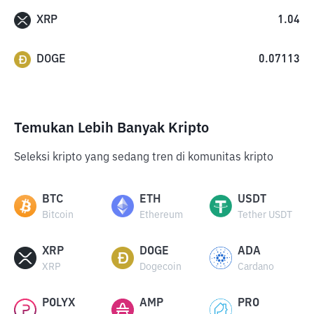
XRP
1.04
DOGE
0.07113
Temukan Lebih Banyak Kripto
Seleksi kripto yang sedang tren di komunitas kripto
BTC
ETH
USDT
Bitcoin
Ethereum
Tether USDT
XRP
DOGE
ADA
XRP
Dogecoin
Cardano
POLYX
AMP
PRO