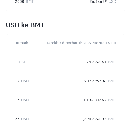
2000
BMT
26.44629
USD
USD
ke
BMT
Jumlah
Terakhir diperbarui:
2026/08/08 16:00
1
USD
75.624961
BMT
12
USD
907.499536
BMT
15
USD
1,134.37442
BMT
25
USD
1,890.624033
BMT