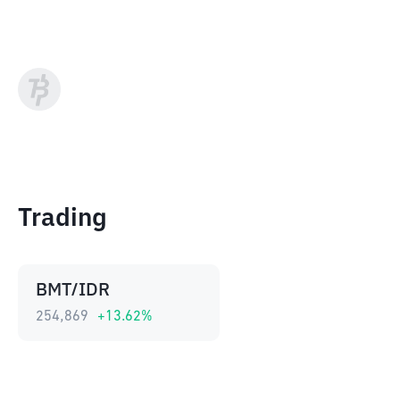
Trading
BMT/IDR
254,869
+
13.62
%