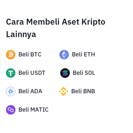
Cara Membeli Aset Kripto
Lainnya
Beli
BTC
Beli
ETH
Beli
USDT
Beli
SOL
Beli
ADA
Beli
BNB
Beli
MATIC