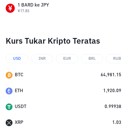
1
BARD
ke
JPY
¥
17.83
Kurs Tukar Kripto Teratas
USD
INR
EUR
BRL
RUB
BTC
64,981.15
ETH
1,920.09
USDT
0.99938
XRP
1.03