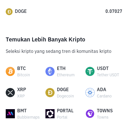
DOGE
0.07027
Temukan Lebih Banyak Kripto
Seleksi kripto yang sedang tren di komunitas kripto
BTC
ETH
USDT
Bitcoin
Ethereum
Tether USDT
XRP
DOGE
ADA
XRP
Dogecoin
Cardano
BMT
PORTAL
TOWNS
Bubblemaps
Portal
Towns