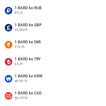
1
BARD
ke
RUB
₽
9.29
1
BARD
ke
GBP
£
0.08379
1
BARD
ke
INR
₹
10.75
1
BARD
ke
TRY
₺
5.39
1
BARD
ke
KRW
₩
159.15
1
BARD
ke
CAD
$
0.15770