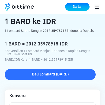
Beranda
Konverter Kripto
BARD
ke
IDR
Daftar
1
BARD
ke
IDR
1 Lombard Setara Dengan 2012.35978915 Indonesia Rupiah.
1
BARD
=
2012.35978915
IDR
Konversikan 1 Lombard Menjadi Indonesia Rupiah Dengan
Kurs Tukar Saat Ini.
BARD
/
IDR
Kurs
: 1
BARD
=
2012.35978915
IDR
Beli
Lombard
(
BARD
)
Konversi