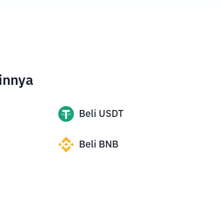
innya
Beli
USDT
Beli
BNB