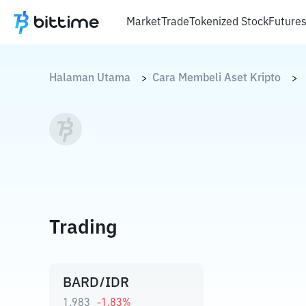
Market
Trade
Tokenized Stock
Future
Halaman Utama
Cara Membeli Aset Kripto
>
>
Trading
BARD/IDR
1.983
-1.83
%