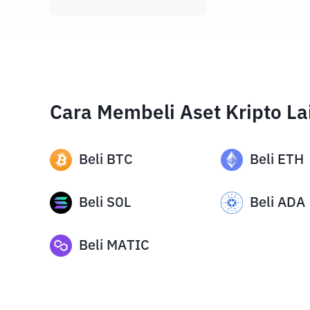
Cara Membeli Aset Kripto La
Beli
BTC
Beli
ETH
Beli
SOL
Beli
ADA
Beli
MATIC