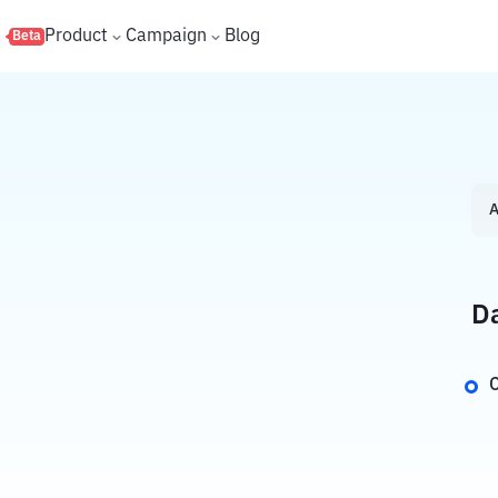
s
Product
Campaign
Blog
Beta
A
Da
C