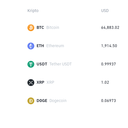
Kripto
USD
BTC
Bitcoin
64,883.02
ETH
Ethereum
1,914.50
USDT
Tether USDT
0.99937
XRP
XRP
1.02
DOGE
Dogecoin
0.06973