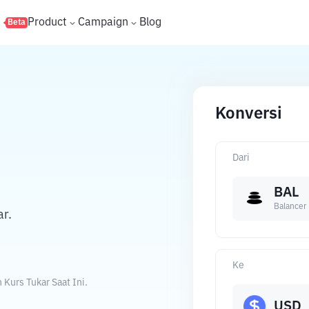
s
Product
Campaign
Blog
Beta
Konversi
Dari
BAL
Balancer
ar.
Ke
Kurs Tukar Saat Ini.
USD