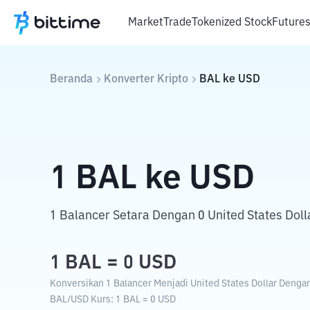
Market
Trade
Tokenized Stock
Future
Beranda
Konverter Kripto
BAL
ke
USD
1
BAL
ke
USD
1 Balancer Setara Dengan 0 United States Doll
1
BAL
=
0
USD
Konversikan 1 Balancer Menjadi United States Dollar Dengan 
BAL
/
USD
Kurs
: 1
BAL
=
0
USD