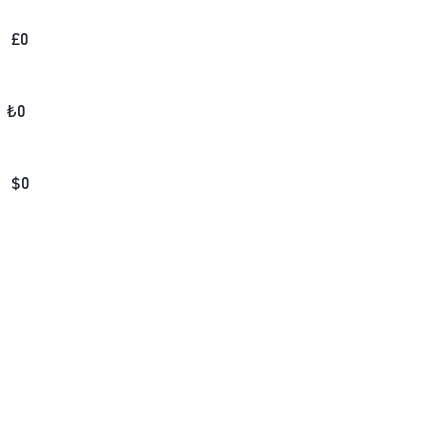
£
0
₺
0
$
0