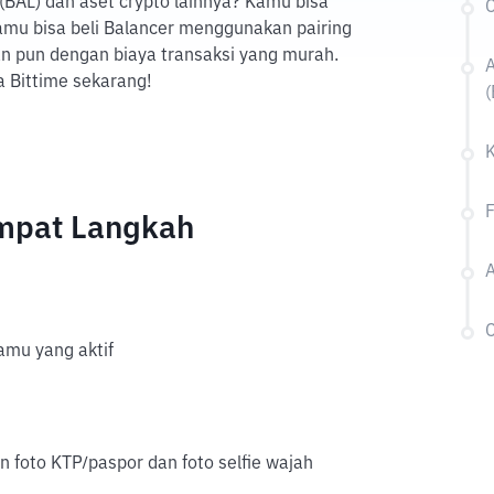
r (BAL) dan aset crypto lainnya? Kamu bisa
C
amu bisa beli Balancer menggunakan pairing
an pun dengan biaya transaksi yang murah.
 Bittime sekarang!
(
K
F
Empat Langkah
A
C
mu yang aktif
an foto KTP/paspor dan foto selfie wajah