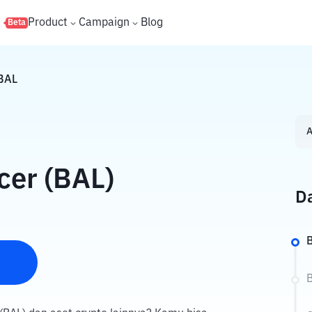
s
Product
Campaign
Blog
Beta
BAL
A
cer (BAL)
Da
B
B