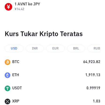
1
AVNT
ke
JPY
¥
14.42
Kurs Tukar Kripto Teratas
USD
INR
EUR
BRL
RUB
BTC
64,923.82
ETH
1,919.13
USDT
0.99919
XRP
1.03