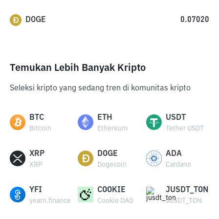
DOGE
0.07020
Temukan Lebih Banyak Kripto
Seleksi kripto yang sedang tren di komunitas kripto
BTC
ETH
USDT
Bitcoin
Ethereum
Tether USDT
XRP
DOGE
ADA
XRP
Dogecoin
Cardano
YFI
COOKIE
JUSDT_TON
yearn.finance
Cookie DAO
JUSDT_TON