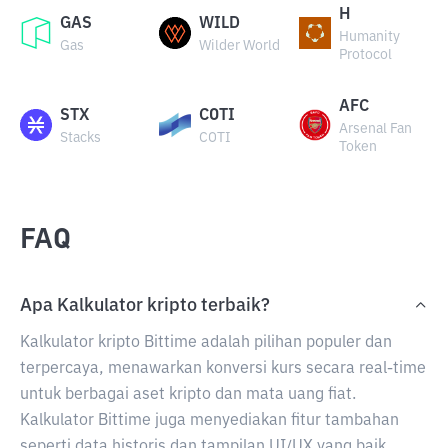
H
GAS
WILD
Humanity
Gas
Wilder World
Protocol
AFC
STX
COTI
Arsenal Fan
Stacks
COTI
Token
FAQ
Apa Kalkulator kripto terbaik?
Kalkulator kripto Bittime adalah pilihan populer dan
terpercaya, menawarkan konversi kurs secara real-time
untuk berbagai aset kripto dan mata uang fiat.
Kalkulator Bittime juga menyediakan fitur tambahan
seperti data historis dan tampilan UI/UX yang baik