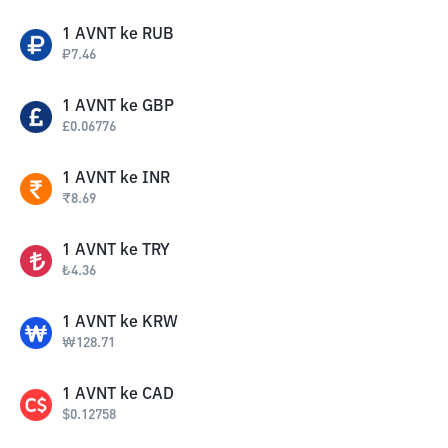
1
AVNT
ke
RUB
₽
7.46
1
AVNT
ke
GBP
£
0.06776
1
AVNT
ke
INR
₹
8.69
1
AVNT
ke
TRY
₺
4.36
1
AVNT
ke
KRW
₩
128.71
1
AVNT
ke
CAD
$
0.12758