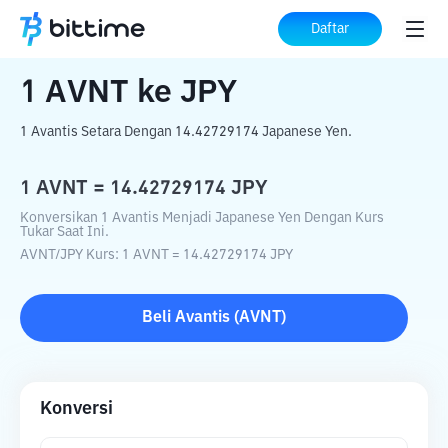
Beranda
Konverter Kripto
AVNT
ke
JPY
Daftar
1
AVNT
ke
JPY
1 Avantis Setara Dengan 14.42729174 Japanese Yen.
1
AVNT
=
14.42729174
JPY
Konversikan 1 Avantis Menjadi Japanese Yen Dengan Kurs
Tukar Saat Ini.
AVNT
/
JPY
Kurs
: 1
AVNT
=
14.42729174
JPY
Beli
Avantis
(
AVNT
)
Konversi