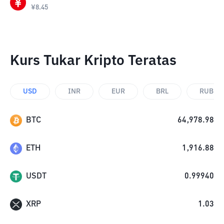
¥
8.45
Kurs Tukar Kripto Teratas
USD
INR
EUR
BRL
RUB
BTC
64,978.98
ETH
1,916.88
USDT
0.99940
XRP
1.03