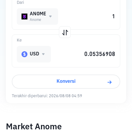
Dari
ANOME
Anome
Ke
USD
Konversi
Terakhir diperbarui:
2026/08/08 04:59
Market Anome