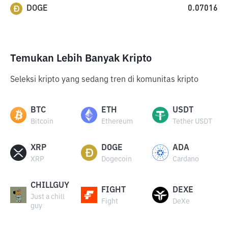
DOGE
0.07016
Temukan Lebih Banyak Kripto
Seleksi kripto yang sedang tren di komunitas kripto
BTC
ETH
USDT
Bitcoin
Ethereum
Tether USDT
XRP
DOGE
ADA
XRP
Dogecoin
Cardano
CHILLGUY
FIGHT
DEXE
Just a chill
Fight
DeXe
guy