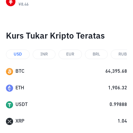
¥
8.46
Kurs Tukar Kripto Teratas
USD
INR
EUR
BRL
RUB
BTC
64,395.68
ETH
1,906.32
USDT
0.99888
XRP
1.04