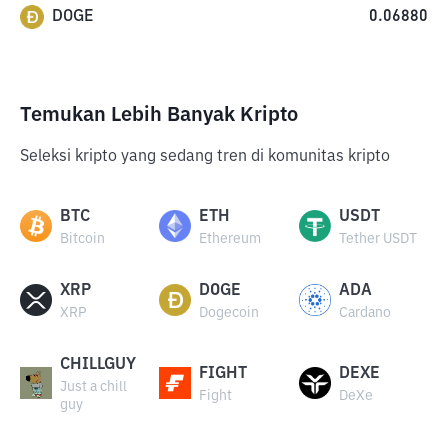
DOGE
0.06880
Temukan Lebih Banyak Kripto
Seleksi kripto yang sedang tren di komunitas kripto
BTC
ETH
USDT
Bitcoin
Ethereum
Tether USDT
XRP
DOGE
ADA
XRP
Dogecoin
Cardano
CHILLGUY
FIGHT
DEXE
Just a chill
Fight
DeXe
guy