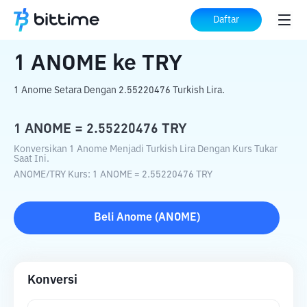
Beranda
Konverter Kripto
ANOME
ke
Daftar
TRY
1
ANOME
ke
TRY
1 Anome Setara Dengan 2.55220476 Turkish Lira.
1
ANOME
=
2.55220476
TRY
Konversikan 1 Anome Menjadi Turkish Lira Dengan Kurs Tukar
Saat Ini.
ANOME
/
TRY
Kurs
: 1
ANOME
=
2.55220476
TRY
Beli
Anome
(
ANOME
)
Konversi