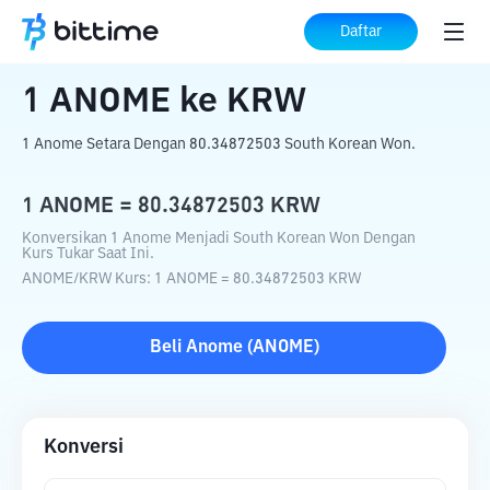
Beranda
Konverter Kripto
ANOME
ke
Daftar
KRW
1
ANOME
ke
KRW
1 Anome Setara Dengan 80.34872503 South Korean Won.
1
ANOME
=
80.34872503
KRW
Konversikan 1 Anome Menjadi South Korean Won Dengan
Kurs Tukar Saat Ini.
ANOME
/
KRW
Kurs
: 1
ANOME
=
80.34872503
KRW
Beli
Anome
(
ANOME
)
Konversi