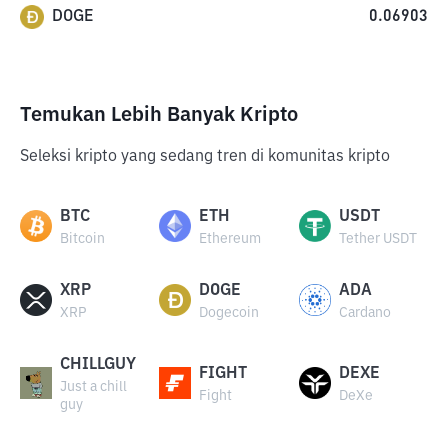
DOGE
0.06903
Temukan Lebih Banyak Kripto
Seleksi kripto yang sedang tren di komunitas kripto
BTC
ETH
USDT
Bitcoin
Ethereum
Tether USDT
XRP
DOGE
ADA
XRP
Dogecoin
Cardano
CHILLGUY
FIGHT
DEXE
Just a chill
Fight
DeXe
guy