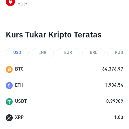
¥
8.94
Kurs Tukar Kripto Teratas
USD
INR
EUR
BRL
RUB
BTC
64,376.97
ETH
1,904.54
USDT
0.99909
XRP
1.03