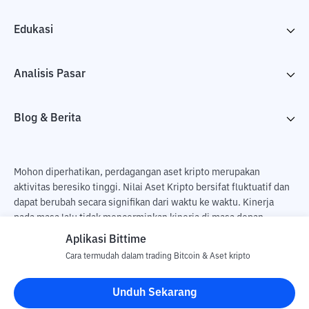
Edukasi
Analisis Pasar
Blog & Berita
Mohon diperhatikan, perdagangan aset kripto merupakan
aktivitas beresiko tinggi. Nilai Aset Kripto bersifat fluktuatif dan
dapat berubah secara signifikan dari waktu ke waktu. Kinerja
pada masa lalu tidak mencerminkan kinerja di masa depan.
Terdapat risiko kehilangan sebagai dampak dari membeli dan
Aplikasi Bittime
menjual aset kripto dan sepenuhnya keputusan independen dari
Cara termudah dalam trading Bitcoin & Aset kripto
pengguna. PT Utama Aset Digital Indonesia (Bittime) tidak
bertanggung jawab atas perubahan fluktuasi dari nilai tukar Aset
Unduh Sekarang
Kripto.