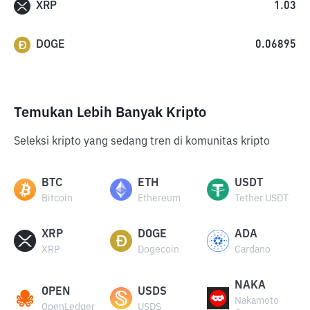
XRP
1.03
DOGE
0.06895
Temukan Lebih Banyak Kripto
Seleksi kripto yang sedang tren di komunitas kripto
BTC
ETH
USDT
Bitcoin
Ethereum
Tether USDT
XRP
DOGE
ADA
XRP
Dogecoin
Cardano
NAKA
OPEN
USDS
Nakamoto
OpenLedger
USDS