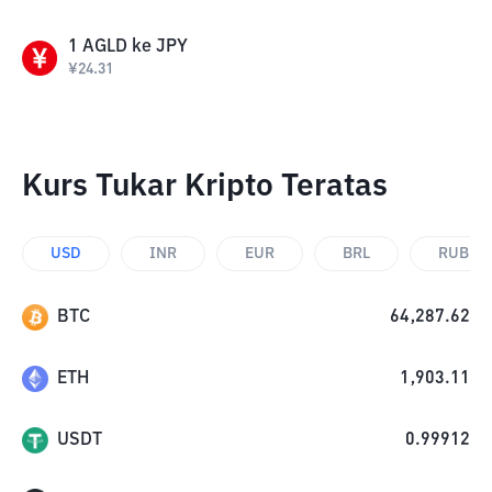
1
AGLD
ke
JPY
¥
24.31
Kurs Tukar Kripto Teratas
USD
INR
EUR
BRL
RUB
BTC
64,287.62
ETH
1,903.11
USDT
0.99912