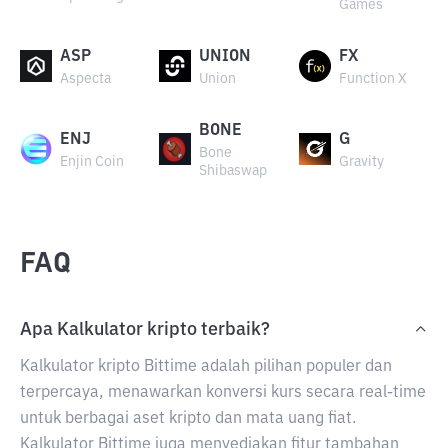
Games
ASP
UNION
FX
Aspecta
Union
Function X
BONE
ENJ
G
Bone
Enjin Coin
Gravity
Shibaswap
FAQ
Apa Kalkulator kripto terbaik?
Kalkulator kripto Bittime adalah pilihan populer dan
terpercaya, menawarkan konversi kurs secara real-time
untuk berbagai aset kripto dan mata uang fiat.
Kalkulator Bittime juga menyediakan fitur tambahan