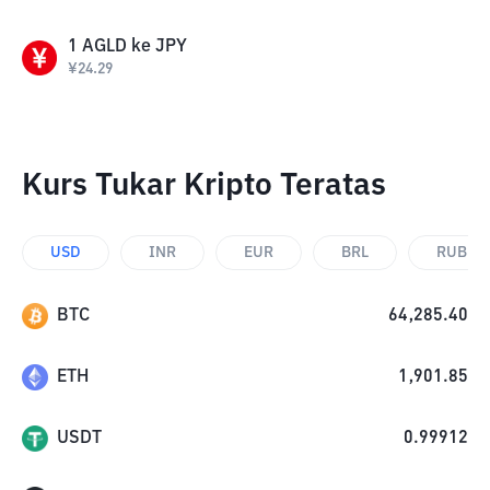
1
AGLD
ke
JPY
¥
24.29
Kurs Tukar Kripto Teratas
USD
INR
EUR
BRL
RUB
BTC
64,285.40
ETH
1,901.85
USDT
0.99912