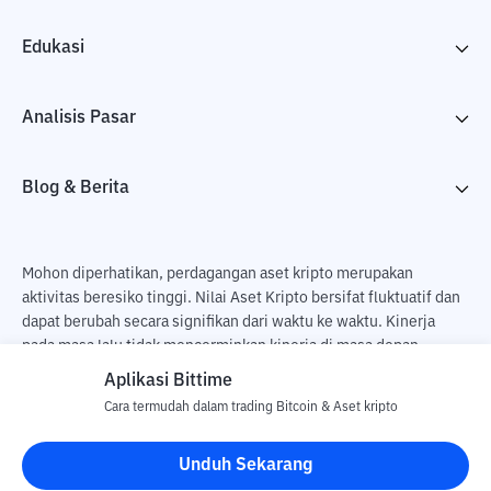
Edukasi
Analisis Pasar
Blog & Berita
Mohon diperhatikan, perdagangan aset kripto merupakan
aktivitas beresiko tinggi. Nilai Aset Kripto bersifat fluktuatif dan
dapat berubah secara signifikan dari waktu ke waktu. Kinerja
pada masa lalu tidak mencerminkan kinerja di masa depan.
Terdapat risiko kehilangan sebagai dampak dari membeli dan
Aplikasi Bittime
menjual aset kripto dan sepenuhnya keputusan independen dari
Cara termudah dalam trading Bitcoin & Aset kripto
pengguna. PT Utama Aset Digital Indonesia (Bittime) tidak
bertanggung jawab atas perubahan fluktuasi dari nilai tukar Aset
Unduh Sekarang
Kripto.