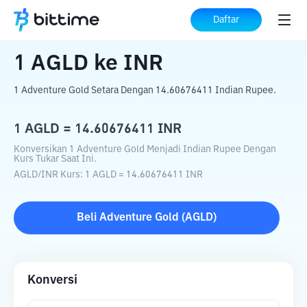
Beranda
Konverter Kripto
AGLD
ke
INR
Daftar
1
AGLD
ke
INR
1 Adventure Gold Setara Dengan 14.60676411 Indian Rupee.
1
AGLD
=
14.60676411
INR
Konversikan 1 Adventure Gold Menjadi Indian Rupee Dengan
Kurs Tukar Saat Ini.
AGLD
/
INR
Kurs
: 1
AGLD
=
14.60676411
INR
Beli
Adventure Gold
(
AGLD
)
Konversi