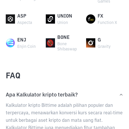
Games
ASP
UNION
FX
Aspecta
Union
Function X
BONE
ENJ
G
Bone
Enjin Coin
Gravity
Shibaswap
FAQ
Apa Kalkulator kripto terbaik?
Kalkulator kripto Bittime adalah pilihan populer dan
terpercaya, menawarkan konversi kurs secara real-time
untuk berbagai aset kripto dan mata uang fiat.
Kalkulator Bittime juga menyediakan fitur tambahan