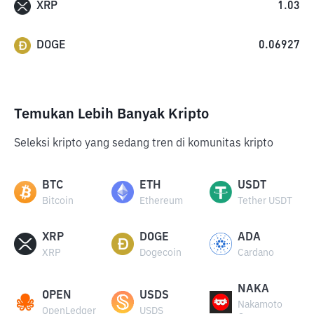
XRP
1.03
DOGE
0.06927
Temukan Lebih Banyak Kripto
Seleksi kripto yang sedang tren di komunitas kripto
BTC
ETH
USDT
Bitcoin
Ethereum
Tether USDT
XRP
DOGE
ADA
XRP
Dogecoin
Cardano
NAKA
OPEN
USDS
Nakamoto
OpenLedger
USDS