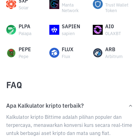
SXP
Manta
Trust Wallet
Solar
Network
Token
PLPA
SAPIEN
AIO
Palapa
sapien
OLAXBT
PEPE
FLUX
ARB
Pepe
Flux
Arbitrum
FAQ
Apa Kalkulator kripto terbaik?
Kalkulator kripto Bittime adalah pilihan populer dan
terpercaya, menawarkan konversi kurs secara real-time
untuk berbagai aset kripto dan mata uang fiat.