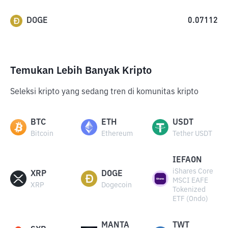
DOGE
0.07112
Temukan Lebih Banyak Kripto
Seleksi kripto yang sedang tren di komunitas kripto
BTC
ETH
USDT
Bitcoin
Ethereum
Tether USDT
IEFAON
iShares Core
XRP
DOGE
MSCI EAFE
XRP
Dogecoin
Tokenized
ETF (Ondo)
MANTA
TWT