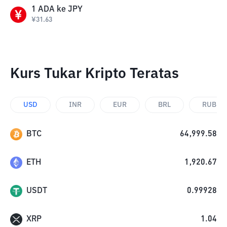
1
ADA
ke
JPY
¥
31.63
Kurs Tukar Kripto Teratas
USD
INR
EUR
BRL
RUB
BTC
64,999.58
ETH
1,920.67
USDT
0.99928
XRP
1.04