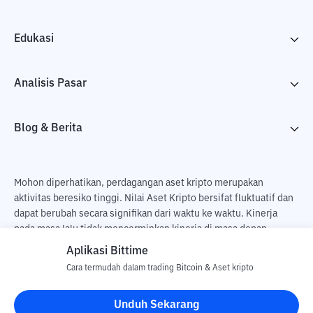
Edukasi
Analisis Pasar
Blog & Berita
Mohon diperhatikan, perdagangan aset kripto merupakan
aktivitas beresiko tinggi. Nilai Aset Kripto bersifat fluktuatif dan
dapat berubah secara signifikan dari waktu ke waktu. Kinerja
pada masa lalu tidak mencerminkan kinerja di masa depan.
Terdapat risiko kehilangan sebagai dampak dari membeli dan
Aplikasi Bittime
menjual aset kripto dan sepenuhnya keputusan independen dari
Cara termudah dalam trading Bitcoin & Aset kripto
pengguna. PT Utama Aset Digital Indonesia (Bittime) tidak
bertanggung jawab atas perubahan fluktuasi dari nilai tukar Aset
Unduh Sekarang
Kripto.