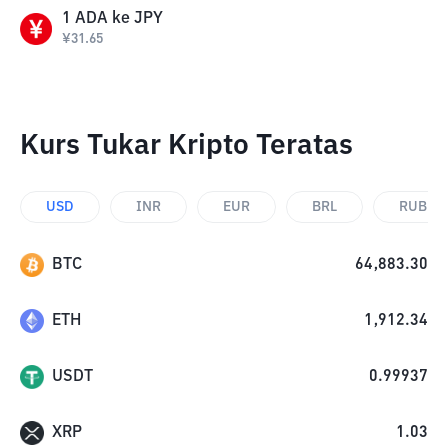
1
ADA
ke
JPY
¥
31.65
Kurs Tukar Kripto Teratas
USD
INR
EUR
BRL
RUB
BTC
64,883.30
ETH
1,912.34
USDT
0.99937
XRP
1.03