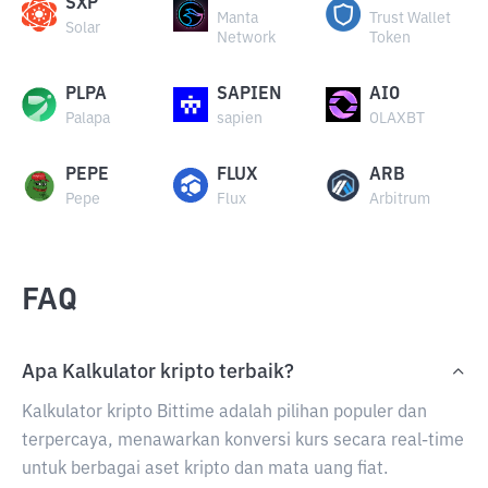
SXP
Manta
Trust Wallet
Solar
Network
Token
PLPA
SAPIEN
AIO
Palapa
sapien
OLAXBT
PEPE
FLUX
ARB
Pepe
Flux
Arbitrum
FAQ
Apa Kalkulator kripto terbaik?
Kalkulator kripto Bittime adalah pilihan populer dan
terpercaya, menawarkan konversi kurs secara real-time
untuk berbagai aset kripto dan mata uang fiat.