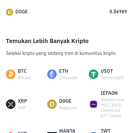
DOGE
0.06989
Temukan Lebih Banyak Kripto
Seleksi kripto yang sedang tren di komunitas kripto
BTC
ETH
USDT
Bitcoin
Ethereum
Tether USDT
IEFAON
iShares Core
XRP
DOGE
MSCI EAFE
XRP
Dogecoin
Tokenized
ETF (Ondo)
MANTA
TWT