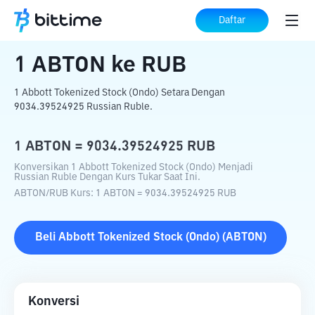
Beranda
Konverter Kripto
ABTON
ke
Daftar
RUB
1
ABTON
ke
RUB
1 Abbott Tokenized Stock (Ondo) Setara Dengan
9034.39524925 Russian Ruble.
1
ABTON
=
9034.39524925
RUB
Konversikan 1 Abbott Tokenized Stock (Ondo) Menjadi
Russian Ruble Dengan Kurs Tukar Saat Ini.
ABTON
/
RUB
Kurs
: 1
ABTON
=
9034.39524925
RUB
Beli
Abbott Tokenized Stock (Ondo)
(
ABTON
)
Konversi