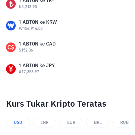
1
ABTON
ke
TRY
₺
5,213.90
1
ABTON
ke
KRW
₩
154,914.00
1
ABTON
ke
CAD
$
152.36
1
ABTON
ke
JPY
¥
17,358.97
Kurs Tukar Kripto Teratas
USD
INR
EUR
BRL
RUB