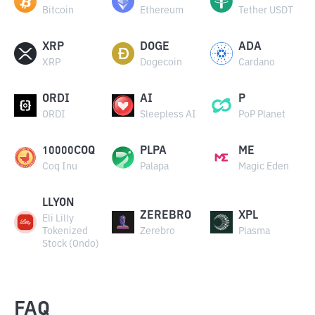
Bitcoin
Ethereum
Tether USDT
XRP
DOGE
ADA
XRP
Dogecoin
Cardano
ORDI
AI
P
ORDI
Sleepless AI
PoP Planet
10000COQ
PLPA
ME
Coq Inu
Palapa
Magic Eden
LLYON
ZEREBRO
XPL
Eli Lilly
Tokenized
Zerebro
Plasma
Stock (Ondo)
FAQ