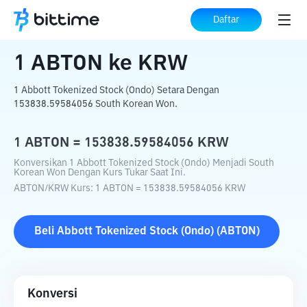
Beranda
Konverter Kripto
ABTON
ke
Daftar
KRW
1
ABTON
ke
KRW
1 Abbott Tokenized Stock (Ondo) Setara Dengan
153838.59584056 South Korean Won.
1
ABTON
=
153838.59584056
KRW
Konversikan 1 Abbott Tokenized Stock (Ondo) Menjadi South
Korean Won Dengan Kurs Tukar Saat Ini.
ABTON
/
KRW
Kurs
: 1
ABTON
=
153838.59584056
KRW
Beli
Abbott Tokenized Stock (Ondo)
(
ABTON
)
Konversi