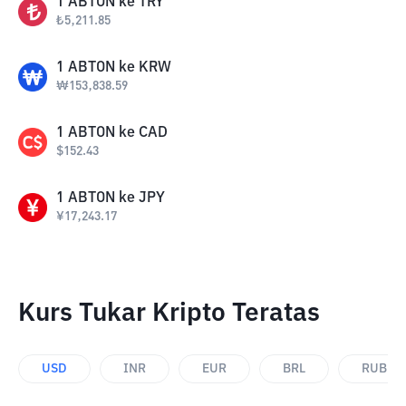
1
ABTON
ke
TRY
₺
5,211.85
1
ABTON
ke
KRW
₩
153,838.59
1
ABTON
ke
CAD
$
152.43
1
ABTON
ke
JPY
¥
17,243.17
Kurs Tukar Kripto Teratas
USD
INR
EUR
BRL
RUB