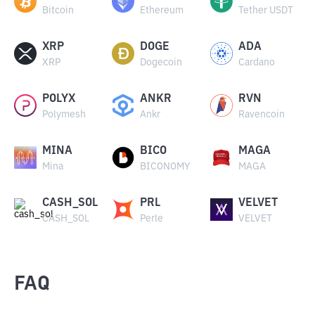
Bitcoin
Ethereum
Tether USDT
XRP
DOGE
ADA
XRP
Dogecoin
Cardano
POLYX
ANKR
RVN
Polymesh
Ankr
Ravencoin
MINA
BICO
MAGA
Mina
BICONOMY
MAGA
CASH_SOL
PRL
VELVET
CASH_SOL
Perle
VELVET
FAQ