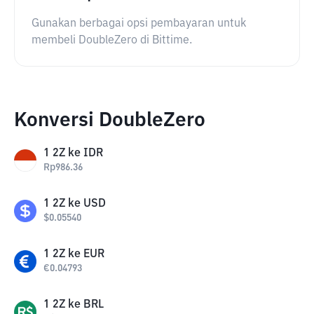
Gunakan berbagai opsi pembayaran untuk
membeli DoubleZero di Bittime.
Konversi DoubleZero
1
2Z
ke
IDR
Rp
986.36
1
2Z
ke
USD
$
0.05540
1
2Z
ke
EUR
€
0.04793
1
2Z
ke
BRL