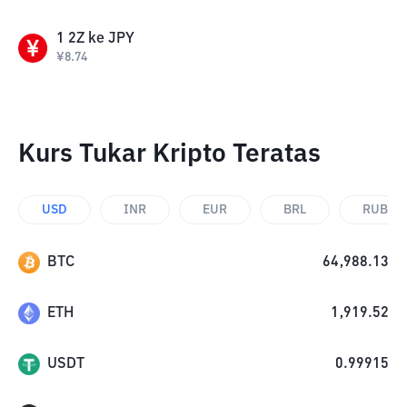
1
2Z
ke
JPY
¥
8.74
Kurs Tukar Kripto Teratas
USD
INR
EUR
BRL
RUB
BTC
64,988.13
ETH
1,919.52
USDT
0.99915