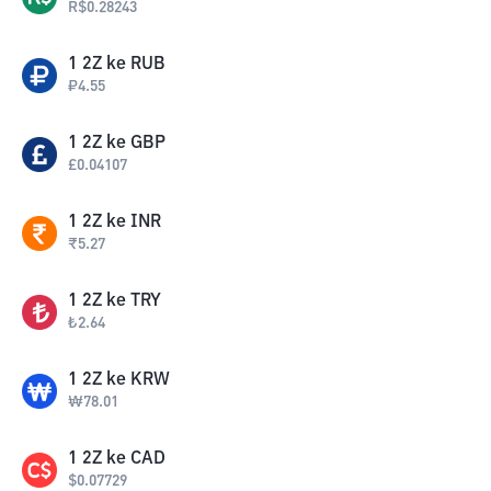
R$
0.28243
1
2Z
ke
RUB
₽
4.55
1
2Z
ke
GBP
£
0.04107
1
2Z
ke
INR
₹
5.27
1
2Z
ke
TRY
₺
2.64
1
2Z
ke
KRW
₩
78.01
1
2Z
ke
CAD
$
0.07729