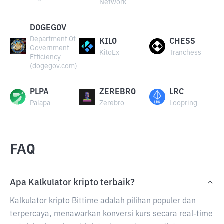
Network
DOGEGOV
Department Of
KILO
CHESS
Government
KiloEx
Tranchess
Efficiency
(dogegov.com)
PLPA
ZEREBRO
LRC
Palapa
Zerebro
Loopring
FAQ
Apa Kalkulator kripto terbaik?
Kalkulator kripto Bittime adalah pilihan populer dan
terpercaya, menawarkan konversi kurs secara real-time