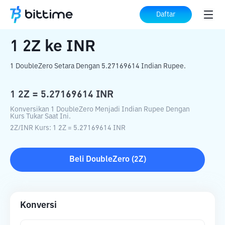
Beranda
Konverter Kripto
2Z
ke
INR
Daftar
1
2Z
ke
INR
1 DoubleZero Setara Dengan 5.27169614 Indian Rupee.
1
2Z
=
5.27169614
INR
Konversikan 1 DoubleZero Menjadi Indian Rupee Dengan
Kurs Tukar Saat Ini.
2Z
/
INR
Kurs
: 1
2Z
=
5.27169614
INR
Beli
DoubleZero
(
2Z
)
Konversi