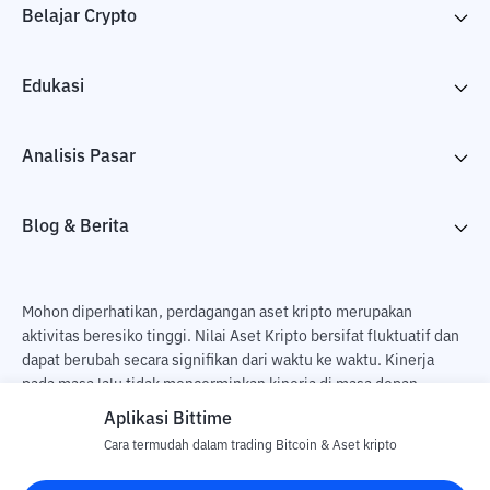
Belajar Crypto
Edukasi
Analisis Pasar
Blog & Berita
Mohon diperhatikan, perdagangan aset kripto merupakan
aktivitas beresiko tinggi. Nilai Aset Kripto bersifat fluktuatif dan
dapat berubah secara signifikan dari waktu ke waktu. Kinerja
pada masa lalu tidak mencerminkan kinerja di masa depan.
Terdapat risiko kehilangan sebagai dampak dari membeli dan
Aplikasi Bittime
menjual aset kripto dan sepenuhnya keputusan independen dari
Cara termudah dalam trading Bitcoin & Aset kripto
pengguna. PT Utama Aset Digital Indonesia (Bittime) tidak
bertanggung jawab atas perubahan fluktuasi dari nilai tukar Aset