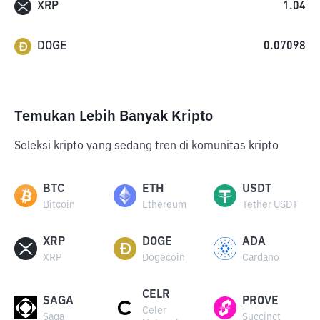
XRP
1.04
DOGE
0.07098
Temukan Lebih Banyak Kripto
Seleksi kripto yang sedang tren di komunitas kripto
BTC
ETH
USDT
Bitcoin
Ethereum
Tether USDT
XRP
DOGE
ADA
XRP
Dogecoin
Cardano
CELR
SAGA
PROVE
Celer
Saga
Succinct