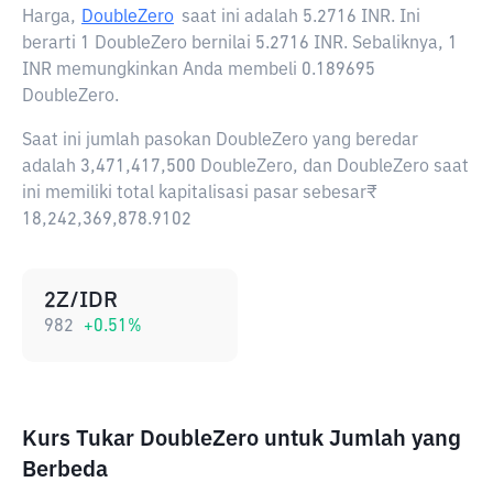
Harga,
DoubleZero
saat ini adalah
5.2716 INR
. Ini
berarti 1 DoubleZero bernilai 5.2716 INR. Sebaliknya, 1
INR memungkinkan Anda membeli 0.189695
DoubleZero.
Saat ini jumlah pasokan DoubleZero yang beredar
adalah 3,471,417,500 DoubleZero, dan DoubleZero saat
ini memiliki total kapitalisasi pasar sebesar₹
18,242,369,878.9102
2Z/IDR
982
+
0.51
%
Kurs Tukar DoubleZero untuk Jumlah yang
Berbeda