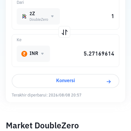
Dari
2Z
DoubleZero
Ke
INR
Konversi
Terakhir diperbarui:
2026/08/08 20:57
Market DoubleZero